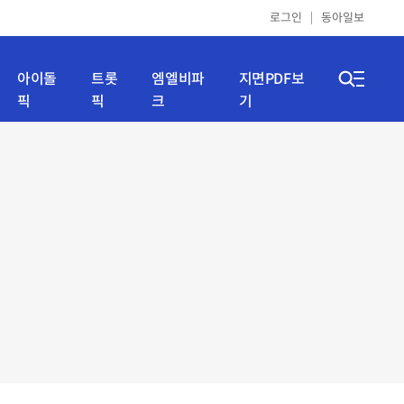
로그인
동아일보
아이돌
트롯
엠엘비파
지면PDF보
픽
픽
크
기