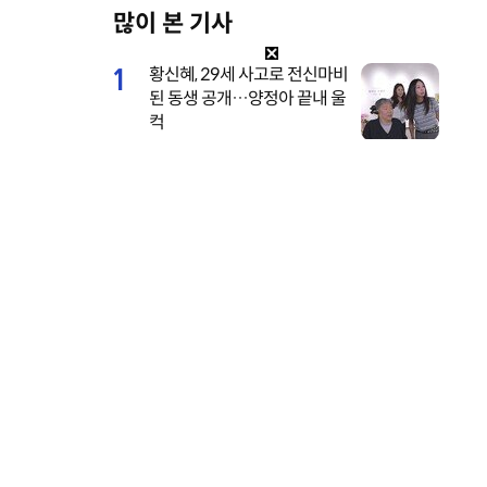
많이 본 기사
y
e
1
황신혜, 29세 사고로 전신마비
된 동생 공개…양정아 끝내 울
컥
2
전소미, 너무 깊이 파인 수영
복…멤버도 “어허 여며” [DA
★]
3
이서진이 또…은밀한 개인 일
정까지 톱스타 수발 재출격
(비서진)
4
브브걸 민영, 웨딩 화보 깜짝
공개…면사포 쓴 순백의 여신