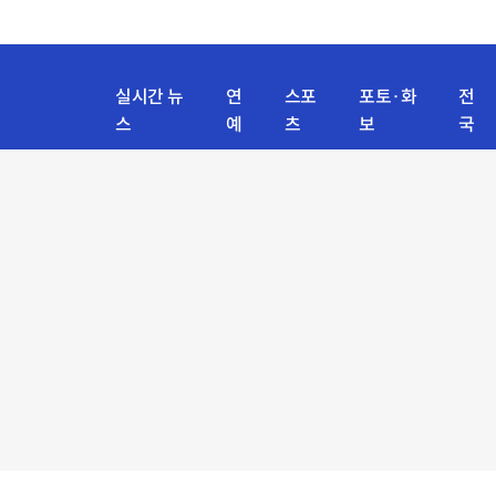
실시간 뉴
연
스포
포토·화
전
스
예
츠
보
국