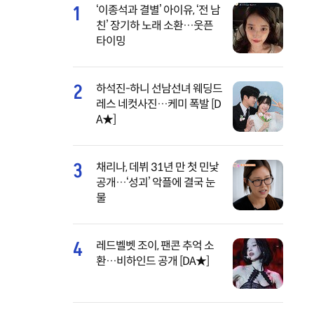
1
‘이종석과 결별’ 아이유, ‘전 남
친’ 장기하 노래 소환…웃픈
타이밍
2
하석진-하니 선남선녀 웨딩드
레스 네컷사진…케미 폭발 [D
A★]
3
채리나, 데뷔 31년 만 첫 민낯
공개…‘성괴’ 악플에 결국 눈
물
4
레드벨벳 조이, 팬콘 추억 소
환…비하인드 공개 [DA★]