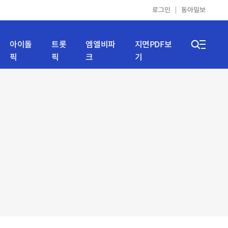
로그인
동아일보
아이돌
트롯
엠엘비파
지면PDF보
픽
픽
크
기