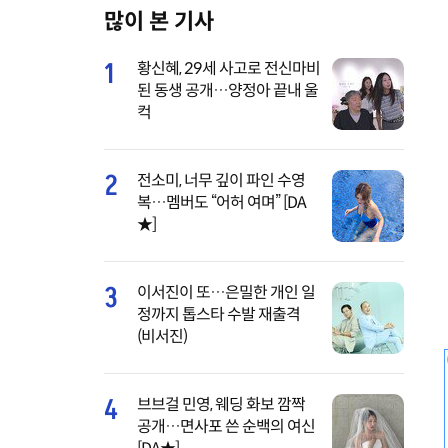
많이 본 기사
M
u
1
황신혜, 29세 사고로 전신마비
t
된 동생 공개…양정아 끝내 울
e
컥
2
전소미, 너무 깊이 파인 수영
복…멤버도 “어허 여며” [DA
★]
3
이서진이 또…은밀한 개인 일
정까지 톱스타 수발 재출격
(비서진)
4
브브걸 민영, 웨딩 화보 깜짝
공개…면사포 쓴 순백의 여신