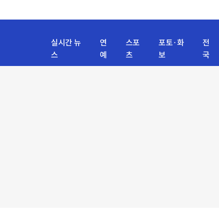
실시간 뉴
연
스포
포토·화
전
스
예
츠
보
국