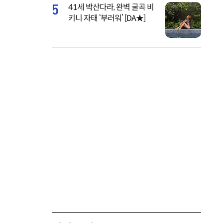
5
41세 박산다라, 완벽 굴곡 비
키니 자태 ‘부러워’ [DA★]