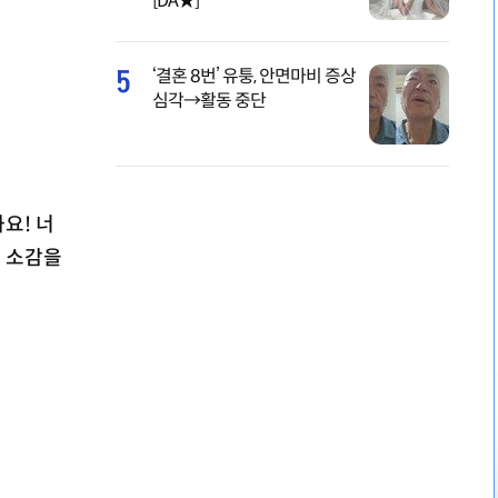
[DA★]
5
‘결혼 8번’ 유퉁, 안면마비 증상
심각→활동 중단
요! 너
고 소감을