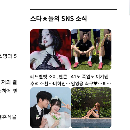
스타★들의 SNS 소식
소영과 5
레드벨벳 조이, 팬콘
41도 폭염도 이겨낸
 저의 결
추억 소환…비하인드
임영웅 축구♥…피지
공개 [DA★]
컬 난리 [DA★]
뜻하게 받
 결혼식을