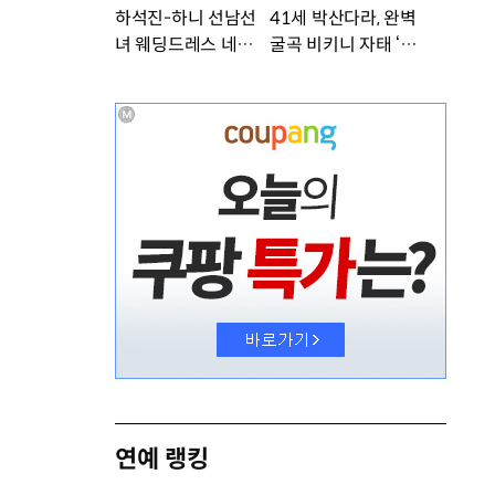
하석진-하니 선남선
41세 박산다라, 완벽
녀 웨딩드레스 네컷사
굴곡 비키니 자태 ‘부
진…케미 폭발 [DA
러워’ [DA★]
★]
연예 랭킹