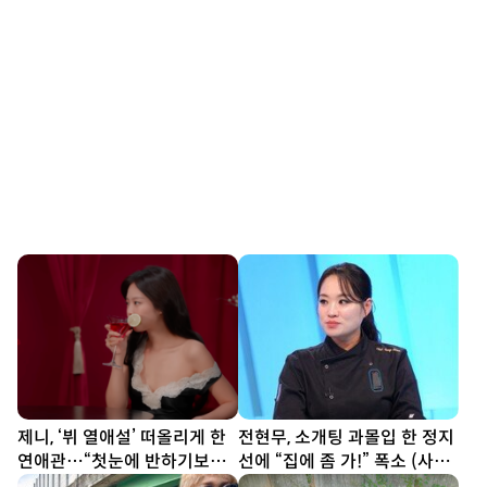
제니, ‘뷔 열애설’ 떠올리게 한
전현무, 소개팅 과몰입 한 정지
연애관…“첫눈에 반하기보다
선에 “집에 좀 가!” 폭소 (사당
친구부터” [SD톡톡]
귀)