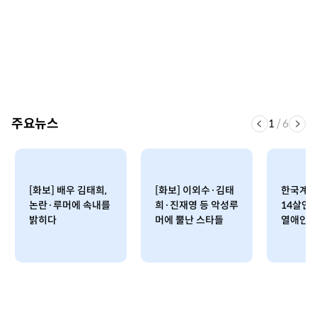
주요뉴스
1
/
6
[화보] 배우 김태희,
[화보] 이외수·김태
한국계 혼
논란·루머에 속내를
희·진재영 등 악성루
14살연
밝히다
머에 뿔난 스타들
열애인