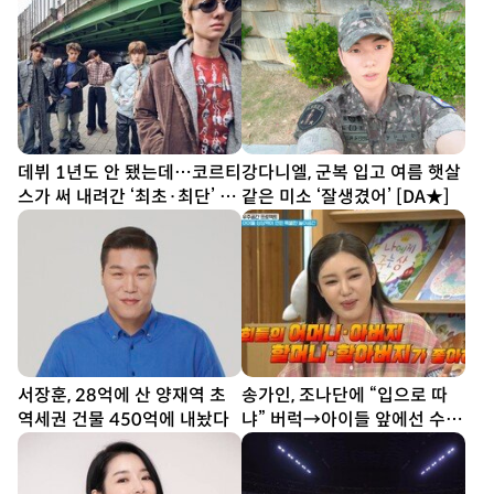
데뷔 1년도 안 됐는데…코르티
강다니엘, 군복 입고 여름 햇살
스가 써 내려간 ‘최초·최단’ 기
같은 미소 ‘잘생겼어’ [DA★]
록
서장훈, 28억에 산 양재역 초
송가인, 조나단에 “입으로 따
역세권 건물 450억에 내놨다
냐” 버럭→아이들 앞에선 수줍
반전미 (제철리 마을회관)