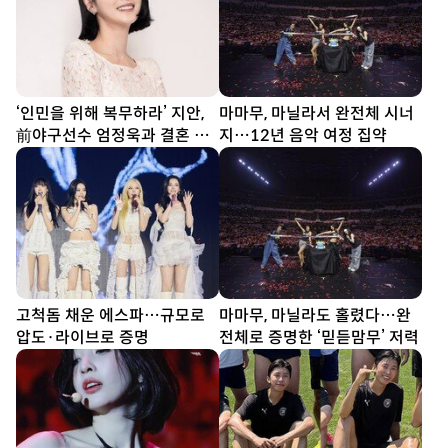
‘인민을 위해 복무하라’ 지안,
마마무, 마닐라서 완전체 시너
前야구선수 엄정욱과 결혼 발
지…12년 음악 여정 집약
표
고척돔 채운 에스파…규모로
마마무, 마닐라도 홀렸다…완
압도·라이브로 증명
전체로 증명한 ‘믿듣맘무’ 저력