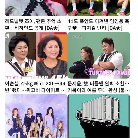
레드벨벳 조이, 팬콘 추억 소
41도 폭염도 이겨낸 임영웅 축
환…비하인드 공개 [DA★]
구♥…피지컬 난리 [DA★]
이순실, 45kg 빼고 ‘2XL→44
문세윤, 故 터틀맨 완벽 소환…
반’ 됐다…위고비 다이어트 결
거북이와 여름 무대 완성 (불후
과
의 명곡)