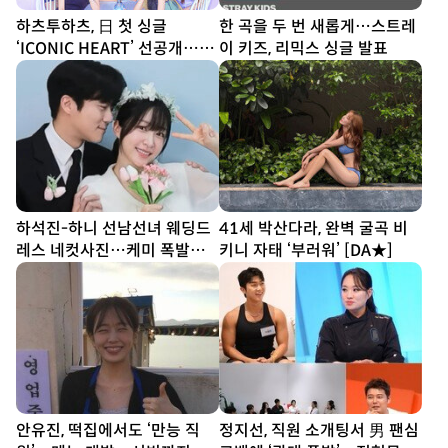
하츠투하츠, 日 첫 싱글
한 곡을 두 번 새롭게…스트레
‘ICONIC HEART’ 선공개…짜
이 키즈, 리믹스 싱글 발표
릿한 설렘 담았다
하석진-하니 선남선녀 웨딩드
41세 박산다라, 완벽 굴곡 비
레스 네컷사진…케미 폭발
키니 자태 ‘부러워’ [DA★]
[DA★]
안유진, 떡집에서도 ‘만능 직
정지선, 직원 소개팅서 男 팬심