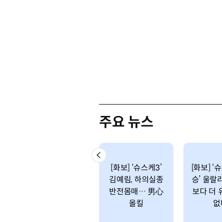
주요 뉴스
[화보] ‘슈스케3’
[화보] ‘
김예림, 하의실종
승’ 울랄
반전몸매… 男心
보다 더 
올킬
없