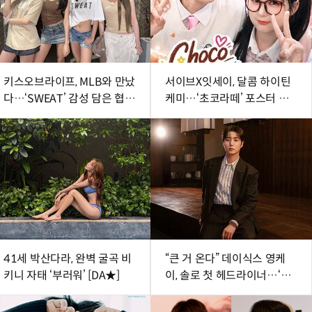
키스오브라이프, MLB와 만났
서이브X잇세이, 달콤 하이틴
다…‘SWEAT’ 감성 담은 협업
케미…‘초코라떼’ 포스터 공
공개
개
41세 박산다라, 완벽 굴곡 비
“큰 거 온다” 데이식스 영케
키니 자태 ‘부러워’ [DA★]
이, 솔로 첫 헤드라이너…‘사
플페’ 출격