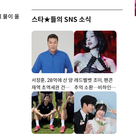
 물이 올
스타★들의 SNS 소식
서장훈, 28억에 산 양
레드벨벳 조이, 팬콘
재역 초역세권 건물 4
추억 소환…비하인드
50억에 내놨다
공개 [DA★]