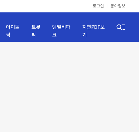
로그인
동아일보
아이돌
트롯
엠엘비파
지면PDF보
픽
픽
크
기