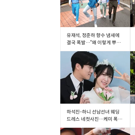
유재석, 정준하 향수 냄새에
결국 폭발…“왜 이렇게 뿌려
요”
하석진-하니 선남선녀 웨딩
드레스 네컷사진…케미 폭발
[DA★]