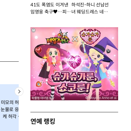
41도 폭염도 이겨낸
하석진-하니 선남선
임영웅 축구♥…피지
녀 웨딩드레스 네컷사
컬 난리 [DA★]
진…케미 폭발 [DA
★]
도대윤-김도현, 여
‘울랄라세션’ 임
미모의 허공 여친,
장하고 건방진 포
택, 촬영 중 기습
눈물로 응원 ‘슈스
즈 ‘여자보다 예
뽀 당해…상대
케 허각 생각나’
뻐?’
“너무 좋다”
연예 랭킹