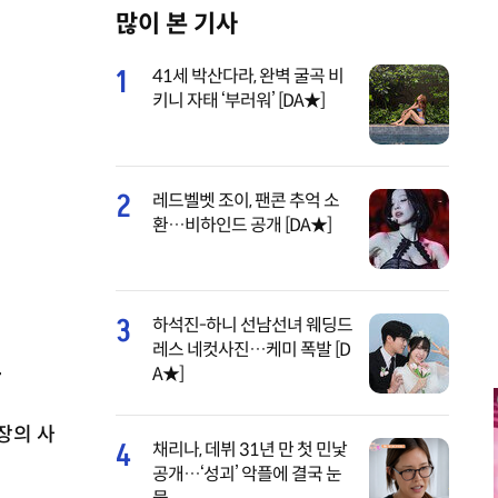
많이 본 기사
y
e
1
41세 박산다라, 완벽 굴곡 비
키니 자태 ‘부러워’ [DA★]
2
레드벨벳 조이, 팬콘 추억 소
환…비하인드 공개 [DA★]
3
하석진-하니 선남선녀 웨딩드
레스 네컷사진…케미 폭발 [D
.
A★]
장의 사
4
채리나, 데뷔 31년 만 첫 민낯
공개…‘성괴’ 악플에 결국 눈