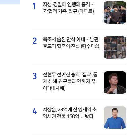
1
지성, 경찰에 연행돼 충격…
‘간헐적 가족’ 절규 (아파트)
2
욕조서 숨진 만삭 아내…남편
후드티 혈흔의 진실 (형수다2)
3
전현무 전여친 충격 “집착·통
제 심해, 친구들과 연까지 끊
어” (내사패)
4
서장훈, 28억에 산 양재역 초
역세권 건물 450억 내놨다