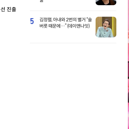
물
본선 진출
5
김정렬, 아내와 2번의 별거 “술
버릇 때문에…” (데이앤나잇)