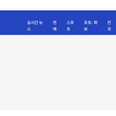
실시간 뉴
연
스포
포토·화
전
스
예
츠
보
국