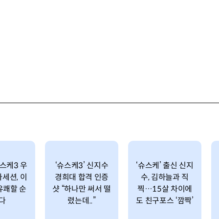
슈스케3 우
‘슈스케3’ 신지수
‘슈스케’ 출신 신지
라세션, 이
경희대 합격 인증
수, 김하늘과 직
유쾌할 순
샷 “하나만 써서 떨
찍…15살 차이에
다
렸는데..”
도 친구포스 ‘깜짝’