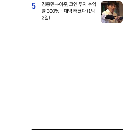
5
김종민→이준, 코인 투자 수익
률 300%…대박 터졌다 (1박
2일)