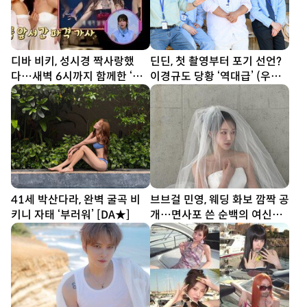
디바 비키, 성시경 짝사랑했
딘딘, 첫 촬영부터 포기 선언?
다…새벽 6시까지 함께한 ‘설
이경규도 당황 ‘역대급’ (우리
렁탕 엔딩’(힛트쏭)
동네 전성시대)
41세 박산다라, 완벽 굴곡 비
브브걸 민영, 웨딩 화보 깜짝 공
키니 자태 ‘부러워’ [DA★]
개…면사포 쓴 순백의 여신
[DA★]