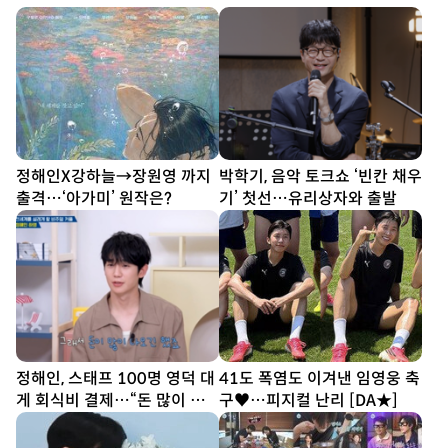
정해인X강하늘→장원영 까지
박학기, 음악 토크쇼 ‘빈칸 채우
출격…‘아가미’ 원작은?
기’ 첫선…유리상자와 출발
정해인, 스태프 100명 영덕 대
41도 폭염도 이겨낸 임영웅 축
게 회식비 결제…“돈 많이 나
구♥…피지컬 난리 [DA★]
오긴 했다”