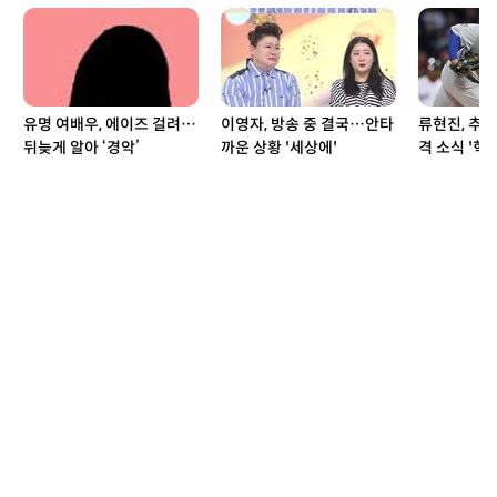
유명 여배우, 에이즈 걸려…
이영자, 방송 중 결국…안타
류현진, 추
뒤늦게 알아 ‘경악’
까운 상황 '세상에'
격 소식 '헉'