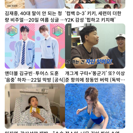
김재중, 40대 말이 안 되는 청
‘컴백 D-3’ 키키, 세련미 더한
량 비주얼…20일 여름 싱글 발
Y2K 감성 ‘힙하고 키치해’
매
앤더블 김규빈·투어스 도훈
개그계 구타+‘똥군기’ 또? 이상
‘음중’ 하차…22일 막방 [공식]
준 항의에 장동민 버럭 (독박투
어)