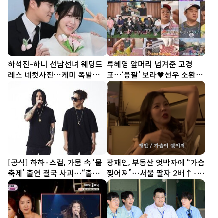
하석진-하니 선남선녀 웨딩드
류혜영 앞머리 넘겨준 고경
레스 네컷사진…케미 폭발
표…‘응팔’ 보라♥선우 소환
[DA★]
(나혼산)
[공식] 하하·스컬, 가뭄 속 ‘물
장재인, 부동산 엇박자에 “가슴
축제’ 출연 결국 사과…“출연
찢어져”…서울 팔자 2배↑·김
료 전액 기부”
포는 ↓