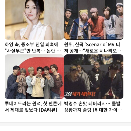
하영 측, 증조부 친일 의혹에
원위, 신곡 ‘Scenario’ MV 티
“사실무근”만 반복… 논란 키
저 공개…“새로운 시나리오 쓴
우는 ‘영혼 없는’ 해명[SD이슈]
다”
루네이트라는 원석, 첫 팬콘에
박명수 손맛 레버리지… 돌발
서 제대로 빛났다 [DA리뷰]
상황까지 술렁 (위대한 가이드
3)