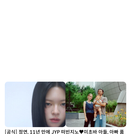
[공식] 정연, 11년 만에 JYP 떠
빈지노♥미초바 아들, 아빠 품