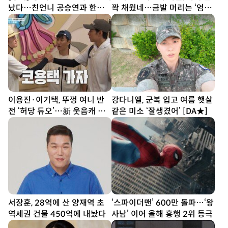
났다…친언니 공승연과 한솥
꽉 채웠네…금발 머리는 ‘엄마
밥 ‘배우 도전’
판박이’
이용진·이기택, 뚜껑 여니 반
강다니엘, 군복 입고 여름 햇살
전 ‘허당 듀오’…新 웃음캐 등
같은 미소 ‘잘생겼어’ [DA★]
극 (1박2일)
서장훈, 28억에 산 양재역 초
‘스파이더맨’ 600만 돌파…‘왕
역세권 건물 450억에 내놨다
사남’ 이어 올해 흥행 2위 등극