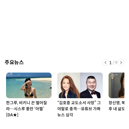
주요뉴스
1
/
9
한그루, 비키니 끈 떨어질
“김호중 교도소서 사망” 그
장신영, 복수
라…시스루 풍만 ‘아찔’
야말로 충격…유튜브 가짜
후 내 삶도 
[DA★]
뉴스 심각