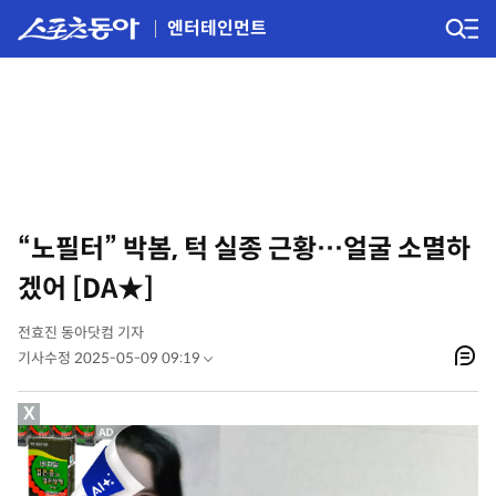
엔터테인먼트
“노필터” 박봄, 턱 실종 근황…얼굴 소멸하
겠어 [DA★]
전효진 동아닷컴 기자
기사수정 2025-05-09 09:19
X