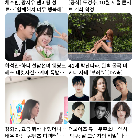
채수빈, 광저우 팬미팅 성
[공식] 도경수, 10월 서울 콘서
료…“함께해서 너무 행복해”
트 개최 확정
하석진-하니 선남선녀 웨딩드
41세 박산다라, 완벽 굴곡 비
레스 네컷사진…케미 폭발
키니 자태 ‘부러워’ [DA★]
[DA★]
김희선, 요즘 뭐하나 했더니…
더보이즈 큐→우주소녀 엑시
배우 아닌 ‘콘텐츠 디렉터’ 됐
‘악구: 달 그림자의 비밀’ 나란