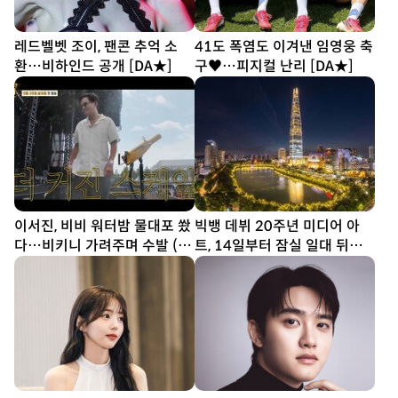
레드벨벳 조이, 팬콘 추억 소
41도 폭염도 이겨낸 임영웅 축
환…비하인드 공개 [DA★]
구♥…피지컬 난리 [DA★]
이서진, 비비 워터밤 물대포 쐈
빅뱅 데뷔 20주년 미디어 아
다…비키니 가려주며 수발 (비
트, 14일부터 잠실 일대 뒤덮
서진)
는다