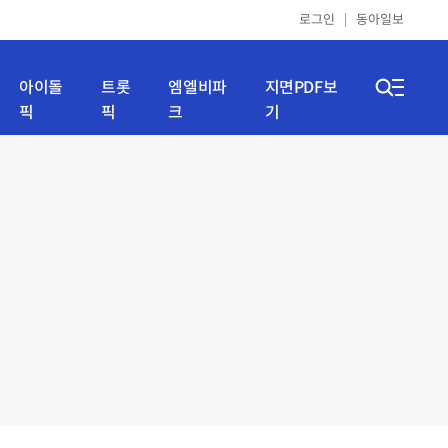
로그인
동아일보
아이돌
트롯
엠엘비파
지면PDF보
픽
픽
크
기