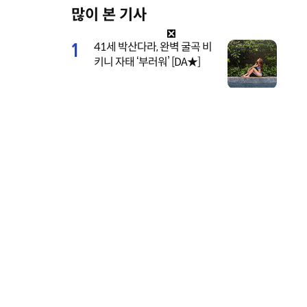
많이 본 기사
M
u
1
41세 박산다라, 완벽 굴곡 비
t
키니 자태 ‘부러워’ [DA★]
e
2
레드벨벳 조이, 팬콘 추억 소
환…비하인드 공개 [DA★]
3
하석진-하니 선남선녀 웨딩드
레스 네컷사진…케미 폭발 [D
A★]
4
채리나, 데뷔 31년 만 첫 민낯
공개…‘성괴’ 악플에 결국 눈