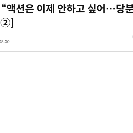
욱 “액션은 이제 안하고 싶어…당
뷰②]
08:00