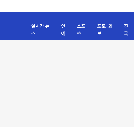
실시간 뉴
연
스포
포토·화
전
스
예
츠
보
국