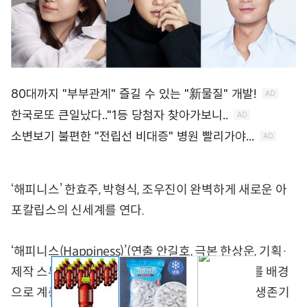
‘해피니스’ 한효주, 박형식, 조우진이 완벽하게 새로운 아
포칼립스의 신세계를 연다.
‘해피니스(Happiness)’(연출 안길호, 극본 한상운, 기획·
제작 스튜디오드래곤/ 이하 ‘해피니스’)는 근미래를 배경
으로 계층사회 축소판인 아파트에 고립된 이들의 생존기