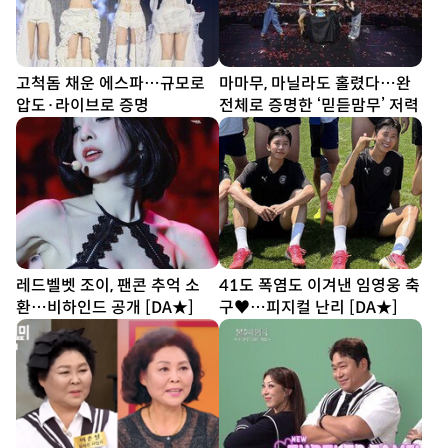
고척돔 채운 에스파…규모로
마마무, 마닐라도 홀렸다…완
압도·라이브로 증명
전체로 증명한 ‘믿듣맘무’ 저력
레드벨벳 조이, 팬콘 추억 소
41도 폭염도 이겨낸 임영웅 축
환…비하인드 공개 [DA★]
구♥…피지컬 난리 [DA★]