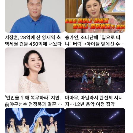
서장훈, 28억에 산 양재역 초
송가인, 조나단에 “입으로 따
역세권 건물 450억에 내놨다
냐” 버럭→아이들 앞에선 수줍
반전미 (제철리 마을회관)
‘인민을 위해 복무하라’ 지안,
마마무, 마닐라서 완전체 시너
前야구선수 엄정욱과 결혼 발
지…12년 음악 여정 집약
표