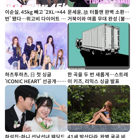
이순실, 45kg 빼고 ‘2XL→44
문세윤, 故 터틀맨 완벽 소환…
반’ 됐다…위고비 다이어트 결
거북이와 여름 무대 완성 (불후
과
의 명곡)
하츠투하츠, 日 첫 싱글
한 곡을 두 번 새롭게…스트레
‘ICONIC HEART’ 선공개…짜
이 키즈, 리믹스 싱글 발표
릿한 설렘 담았다
하석진-하니 선남선녀 웨딩드
41세 박산다라, 완벽 굴곡 비