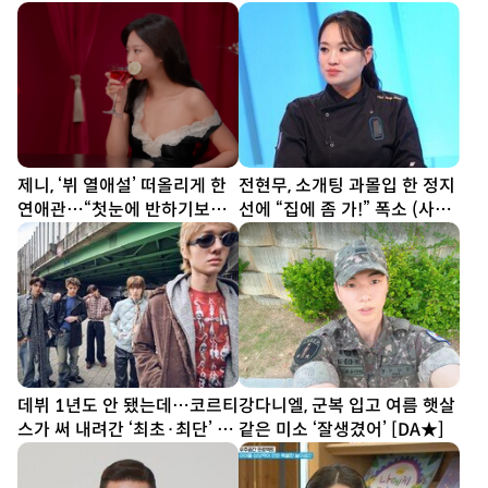
제니, ‘뷔 열애설’ 떠올리게 한
전현무, 소개팅 과몰입 한 정지
연애관…“첫눈에 반하기보다
선에 “집에 좀 가!” 폭소 (사당
친구부터” [SD톡톡]
귀)
데뷔 1년도 안 됐는데…코르티
강다니엘, 군복 입고 여름 햇살
스가 써 내려간 ‘최초·최단’ 기
같은 미소 ‘잘생겼어’ [DA★]
록