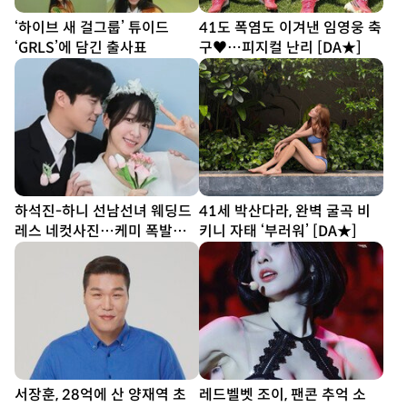
‘하이브 새 걸그룹’ 튜이드
41도 폭염도 이겨낸 임영웅 축
‘GRLS’에 담긴 출사표
구♥…피지컬 난리 [DA★]
하석진-하니 선남선녀 웨딩드
41세 박산다라, 완벽 굴곡 비
레스 네컷사진…케미 폭발
키니 자태 ‘부러워’ [DA★]
[DA★]
서장훈, 28억에 산 양재역 초
레드벨벳 조이, 팬콘 추억 소