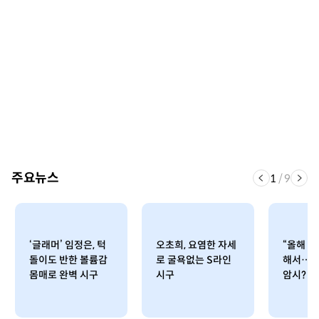
주요뉴스
1
/
9
‘글래머’ 임정은, 턱
오초희, 요염한 자세
“올해 야
돌이도 반한 볼륨감
로 굴욕없는 S라인
해서…”
몸매로 완벽 시구
시구
암시?