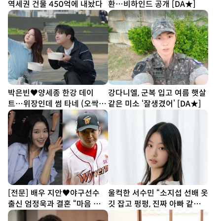
역세권 건물 450억에 내놨다
환…비하인드 공개 [DA★]
박은빈♥양세종 한강 데이
강다니엘, 군복 입고 여름 햇살
트…위장인데 썸 타네 (오싹한
같은 미소 ‘잘생겼어’ [DA★]
연애)
[전문] 배우 지안♥야구선수
울컥한 서수민 “소지섭 선배 옷
출신 엄정욱과 결혼 “마음 참
깃 잡고 펑펑, 진짜 아빠 같았
따뜻한 사람”
다” (종합)[DA인터뷰]