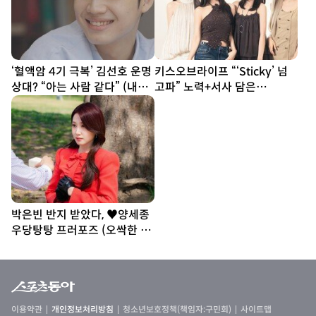
‘혈액암 4기 극복’ 김선호 운명
키스오브라이프 “‘Sticky’ 넘
상대? “아는 사람 같다” (내남
고파” 노력+서사 담은
은연애)
‘SWEAT’ [DA인터뷰①]
박은빈 반지 받았다, ♥양세종
우당탕탕 프러포즈 (오싹한 연
애)
이용약관
개인정보처리방침
청소년보호정책(책임자:구민회)
사이트맵