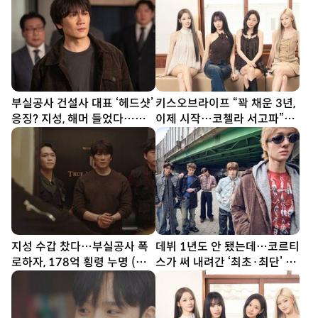
부실공사 건설사 대표 ‘헤드샷’
키스오브라이프 “꽉 채운 3년,
응징? 지성, 해머 들었다…대
이제 시작…코첼라 서고파”
리 통쾌 (아파트)
[DA인터뷰②]
지성 수갑 찼다…부실공사 폭
데뷔 1년도 안 됐는데…코르티
로하자, 178억 횡령 누명 (아
스가 써 내려간 ‘최초·최단’ 기
파트)
록