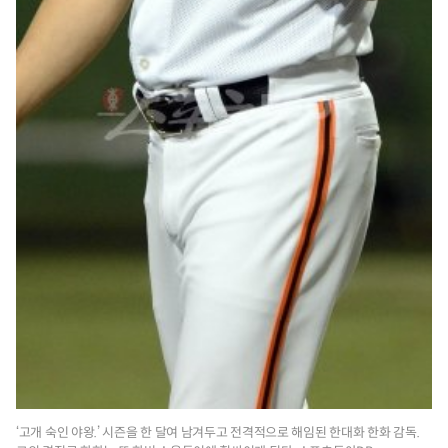
‘고개 숙인 야왕.’ 시즌을 한 달여 남겨두고 전격적으로 해임된 한대화 한화 감독.