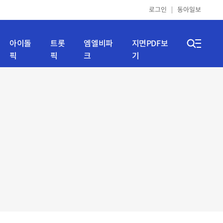
로그인
동아일보
아이돌
트롯
엠엘비파
지면PDF보
픽
픽
크
기