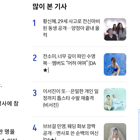
많이 본 기사
M
u
1
황신혜, 29세 사고로 전신마비
t
된 동생 공개…양정아 끝내 울
e
컥
2
전소미, 너무 깊이 파인 수영
복…멤버도 “어허 여며” [DA
★]
.
3
이서진이 또…은밀한 개인 일
정까지 톱스타 수발 재출격
행사에 참
(비서진)
4
브브걸 민영, 웨딩 화보 깜짝
한 명을
공개…면사포 쓴 순백의 여신