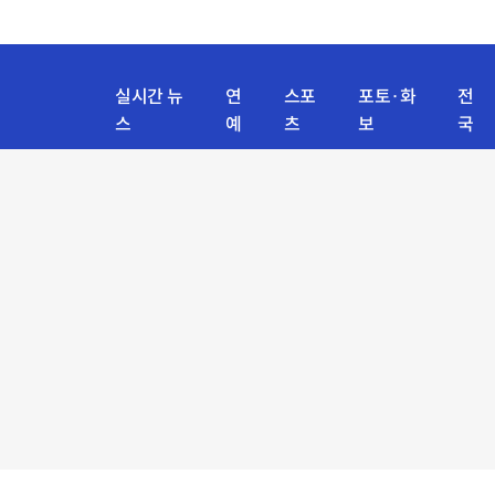
실시간 뉴
연
스포
포토·화
전
스
예
츠
보
국