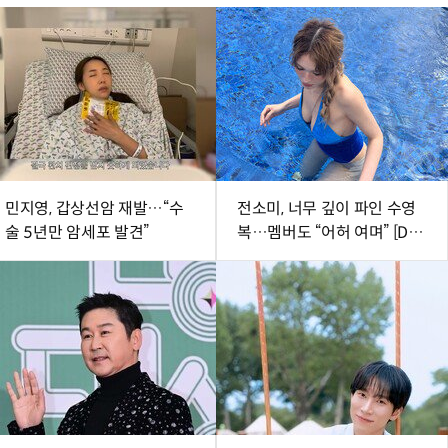
민지영, 갑상선암 재발…“수
전소미, 너무 깊이 파인 수영
술 5년만 암세포 발견”
복…멤버도 “어허 여며” [DA
★]