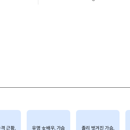
격 근황,
유명 女배우, 가슴
졸리 벗겨진 가슴,