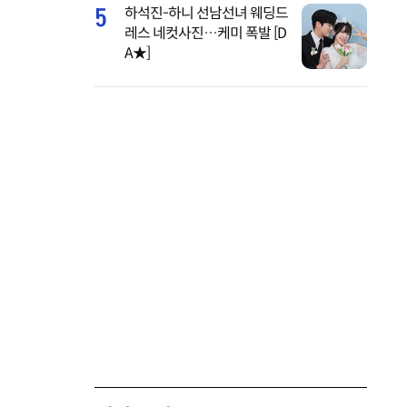
5
하석진-하니 선남선녀 웨딩드
레스 네컷사진…케미 폭발 [D
A★]