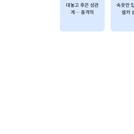
대놓고 후끈 성관
속옷만 
계… 충격적
셀카 