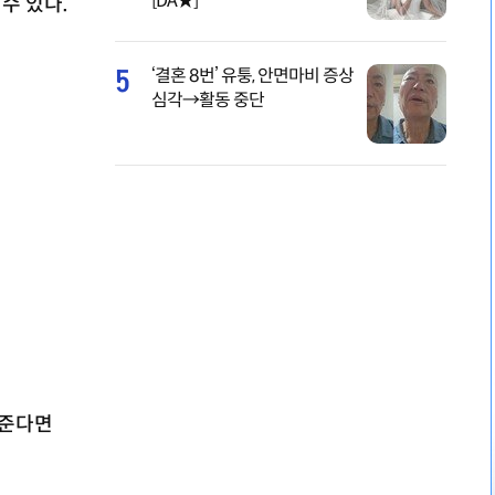
[DA★]
수 있다.
5
‘결혼 8번’ 유퉁, 안면마비 증상
심각→활동 중단
 준다면