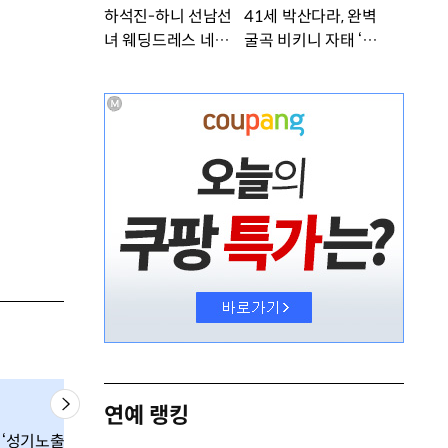
하석진-하니 선남선
41세 박산다라, 완벽
녀 웨딩드레스 네컷사
굴곡 비키니 자태 ‘부
진…케미 폭발 [DA
러워’ [DA★]
★]
연예 랭킹
‘성기노출’ 톱배우
톱女가수 뮤비 ‘성