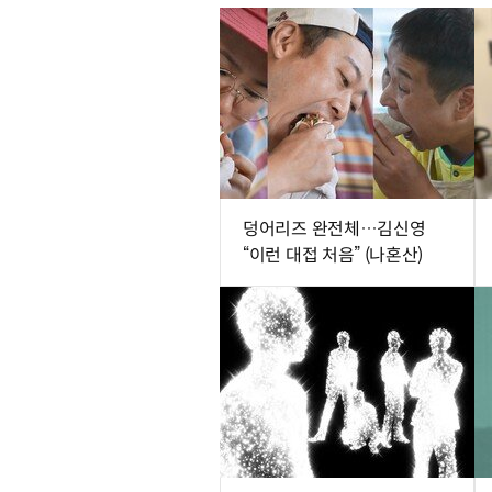
덩어리즈 완전체…김신영
“이런 대접 처음” (나혼산)