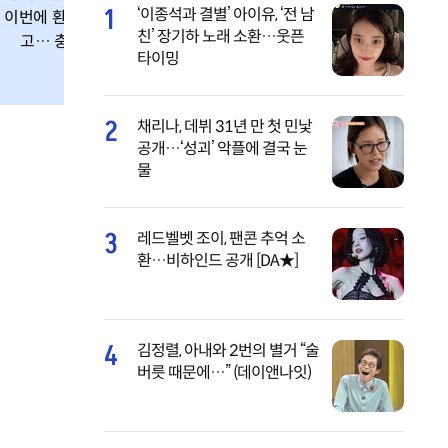
1
‘이종석과 결별’ 아이유, ‘전 남
이번에 환각제 먹
행위+강간 조장’
친’ 장기하 노래 소환…웃픈
고… 충격적
파장 확산
타이밍
2
채리나, 데뷔 31년 만 첫 민낯
공개…‘성괴’ 악플에 결국 눈
물
3
레드벨벳 조이, 팬콘 추억 소
환…비하인드 공개 [DA★]
4
김정렬, 아내와 2번의 별거 “술
버릇 때문에…” (데이앤나잇)