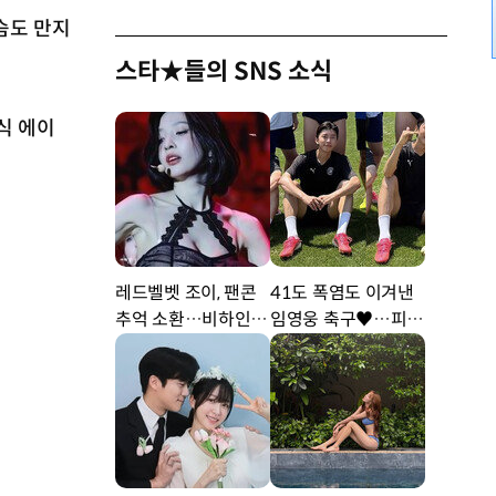
슴도 만지
스타★들의 SNS 소식
식 에이
레드벨벳 조이, 팬콘
41도 폭염도 이겨낸
추억 소환…비하인드
임영웅 축구♥…피지
공개 [DA★]
컬 난리 [DA★]