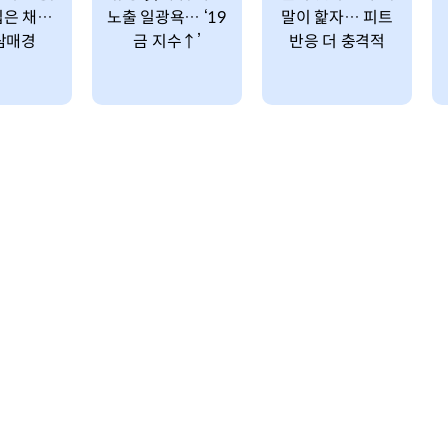
입은 채…
노출 일광욕… ‘19
말이 핥자… 피트
삼매경
금 지수↑’
반응 더 충격적