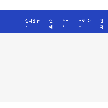
실시간 뉴
연
스포
포토·화
전
스
예
츠
보
국