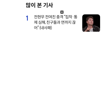
많이 본 기사
M
u
1
전현무 전여친 충격 “집착·통
t
제 심해, 친구들과 연까지 끊
e
어” (내사패)
2
기안84 연애 시작, 수영장 데
이트 공개…‘기이안 연애’ 첫
티저
3
서장훈, 28억에 산 양재역 초
역세권 건물 450억에 내놨다
4
지성, 경찰에 연행돼 충격…
‘간헐적 가족’ 절규 (아파트)