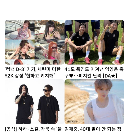
‘컴백 D-3’ 키키, 세련미 더한
41도 폭염도 이겨낸 임영웅 축
Y2K 감성 ‘힙하고 키치해’
구♥…피지컬 난리 [DA★]
[공식] 하하·스컬, 가뭄 속 ‘물
김재중, 40대 말이 안 되는 청