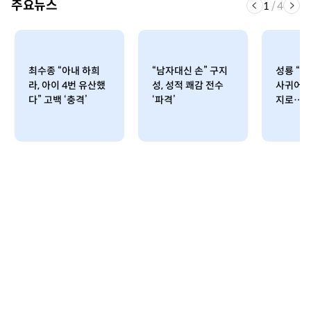
주요뉴스
1
/
4
최수종 “아내 하희
“남자대신 손” 구지
성룡 “
라, 아이 4번 유산했
성, 성적 쾌감 전수
사귀어 
다” 고백 ‘충격’
‘파격’
지로…”