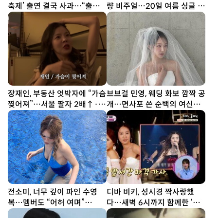
축제’ 출연 결국 사과…“출연
량 비주얼…20일 여름 싱글 발
료 전액 기부”
매
장재인, 부동산 엇박자에 “가슴
브브걸 민영, 웨딩 화보 깜짝 공
찢어져”…서울 팔자 2배↑·김
개…면사포 쓴 순백의 여신
포는 ↓
[DA★]
전소미, 너무 깊이 파인 수영
디바 비키, 성시경 짝사랑했
복…멤버도 “어허 여며”
다…새벽 6시까지 함께한 ‘설
[DA★]
렁탕 엔딩’(힛트쏭)