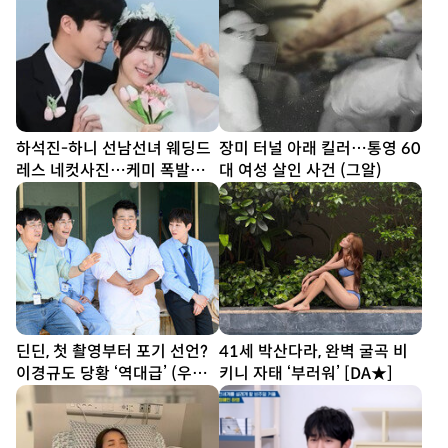
하석진-하니 선남선녀 웨딩드
장미 터널 아래 킬러…통영 60
레스 네컷사진…케미 폭발
대 여성 살인 사건 (그알)
[DA★]
딘딘, 첫 촬영부터 포기 선언?
41세 박산다라, 완벽 굴곡 비
이경규도 당황 ‘역대급’ (우리
키니 자태 ‘부러워’ [DA★]
동네 전성시대)