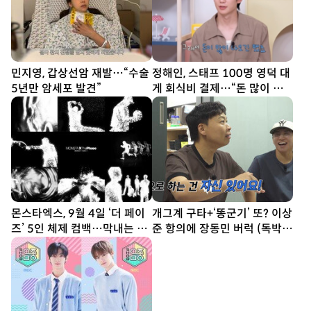
민지영, 갑상선암 재발…“수술
정해인, 스태프 100명 영덕 대
5년만 암세포 발견”
게 회식비 결제…“돈 많이 나
오긴 했다”
몬스타엑스, 9월 4일 ‘더 페이
개그계 구타+‘똥군기’ 또? 이상
즈’ 5인 체제 컴백…막내는 軍
준 항의에 장동민 버럭 (독박투
복무
어)