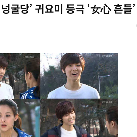
‘넝굴당’ 귀요미 등극 ‘女心 흔들’