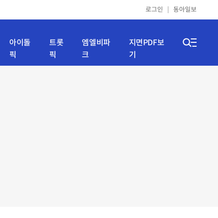
로그인
동아일보
아이돌
트롯
엠엘비파
지면PDF보
픽
픽
크
기