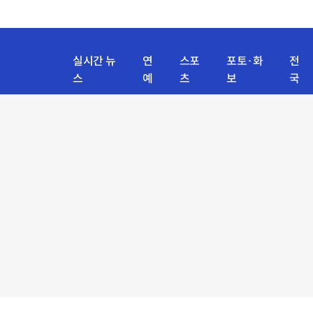
실시간 뉴
연
스포
포토·화
전
스
예
츠
보
국