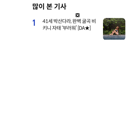
많이 본 기사
M
u
1
41세 박산다라, 완벽 굴곡 비
t
키니 자태 ‘부러워’ [DA★]
e
2
레드벨벳 조이, 팬콘 추억 소
환…비하인드 공개 [DA★]
3
하석진-하니 선남선녀 웨딩드
레스 네컷사진…케미 폭발 [D
A★]
4
채리나, 데뷔 31년 만 첫 민낯
공개…‘성괴’ 악플에 결국 눈