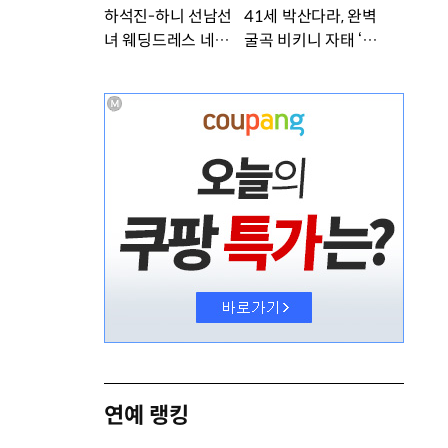
하석진-하니 선남선
41세 박산다라, 완벽
녀 웨딩드레스 네컷사
굴곡 비키니 자태 ‘부
진…케미 폭발 [DA
러워’ [DA★]
★]
연예 랭킹