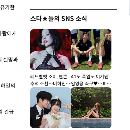
 유기한
스타★들의 SNS 소식
집사람에게
의 실명과
레드벨벳 조이, 팬콘
41도 폭염도 이겨낸
추억 소환…비하인드
임영웅 축구♥…피지
김하일의
공개 [DA★]
컬 난리 [DA★]
일 긴급