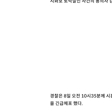
시화호 토막살인 사건의 용의자 
경찰은 8일 오전 10시35분께 
을 긴급체포 했다.