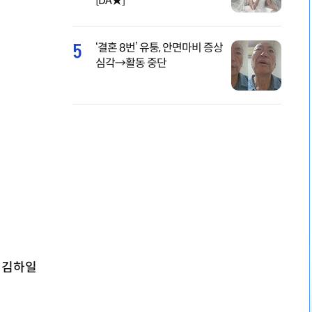
[DA★]
5
‘결혼 8번’ 유퉁, 안면마비 증상
심각→활동 중단
 김하일