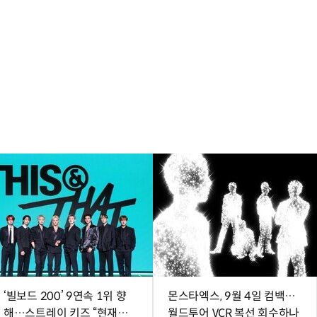
‘빌보드 200’ 9연속 1위 향
몬스타엑스, 9월 4일 컴백…
해…스트레이 키즈 “현재에
월드투어 VCR 복선 회수하나