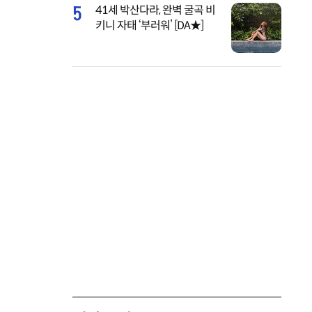
5
41세 박산다라, 완벽 굴곡 비
키니 자태 ‘부러워’ [DA★]