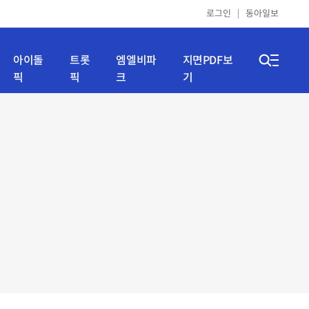
로그인
동아일보
아이돌
트롯
엠엘비파
지면PDF보
픽
픽
크
기