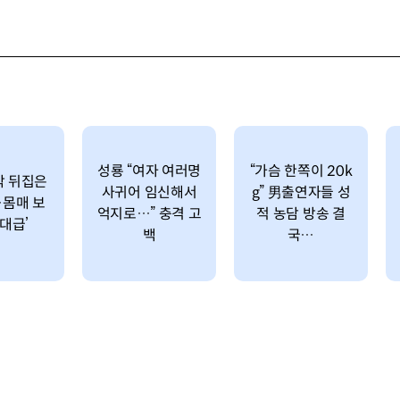
성룡 “여자 여러명
“가슴 한쪽이 20k
칵 뒤집은
사귀어 임신해서
g” 男출연자들 성
몸매 보
억지로…” 충격 고
적 농담 방송 결
역대급’
백
국…