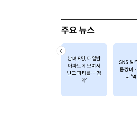
주요 뉴스
남녀 8명, 매일밤
SNS 발
아파트에 모여서
몸짱녀…
난교 파티를…‘경
니 ‘
악’