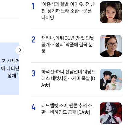
1
‘이종석과 결별’ 아이유, ‘전 남
친’ 장기하 노래 소환…웃픈
타이밍
2
채리나, 데뷔 31년 만 첫 민낯
공개…‘성괴’ 악플에 결국 눈
물
군 신체검사 현장
에 나타난 미녀들,
3
하석진-하니 선남선녀 웨딩드
정체 ‘경악’
레스 네컷사진…케미 폭발 [D
A★]
4
레드벨벳 조이, 팬콘 추억 소
환…비하인드 공개 [DA★]