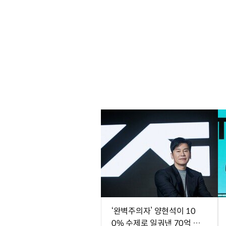
‘완벽주의자’ 양현석이 10
0% 수제로 일궈낸 70억 뷰