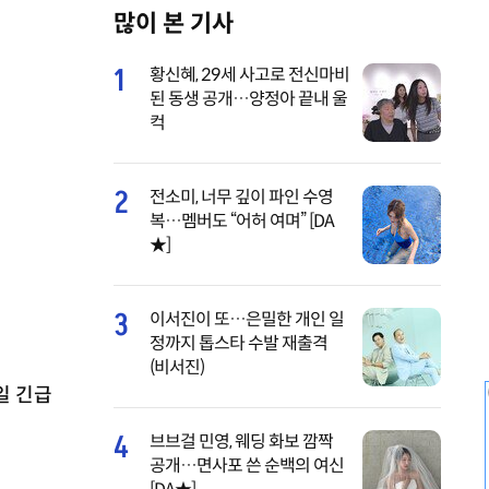
많이 본 기사
M
u
1
황신혜, 29세 사고로 전신마비
t
된 동생 공개…양정아 끝내 울
e
컥
2
전소미, 너무 깊이 파인 수영
복…멤버도 “어허 여며” [DA
★]
3
이서진이 또…은밀한 개인 일
정까지 톱스타 수발 재출격
(비서진)
일 긴급
4
브브걸 민영, 웨딩 화보 깜짝
공개…면사포 쓴 순백의 여신