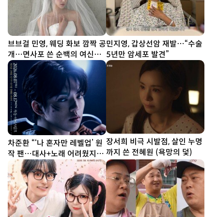
브브걸 민영, 웨딩 화보 깜짝 공
민지영, 갑상선암 재발…“수술
개…면사포 쓴 순백의 여신
5년만 암세포 발견”
[DA★]
장서희 비극 시발점, 살인 누명
차준환 “‘나 혼자만 레벨업’ 원
까지 쓴 전혜원 (욕망의 덫)
작 팬…대사+노래 어려웠지만
연습 多”