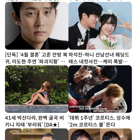
려는 건가 싶어” (해투)
[단독] ‘4월 결혼’ 고준 안방 복
하석진-하니 선남선녀 웨딩드
귀, 이도현 주연 ‘파괴지황’ 합
레스 네컷사진…케미 폭발
류
[DA★]
41세 박산다라, 완벽 굴곡 비
‘데뷔 1주년’ 코르티스, 성수에
키니 자태 ‘부러워’ [DA★]
‘2m 코르티스 볼’ 뜬다