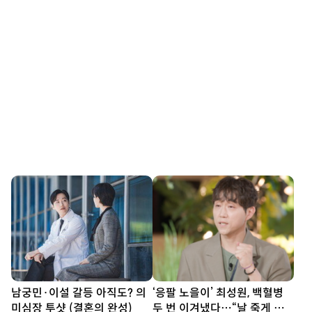
남궁민·이설 갈등 아직도? 의
‘응팔 노을이’ 최성원, 백혈병
미심장 투샷 (결혼의 완성)
두 번 이겨냈다…“날 죽게 하