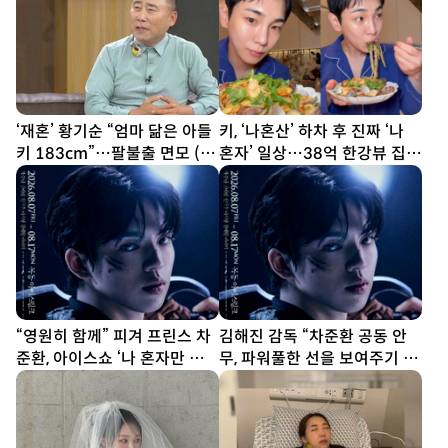
‘재혼’ 황기순 “엄마 닮은 아들
키, ‘나혼산’ 하차 후 진짜 ‘나
키 183cm”…팔불출 면모 (데
혼자’ 일상…38억 한강뷰 집서
이앤나잇)
요리 [SD셀픽]
“영원히 함께” 피겨 프린스 차
김해진 감독 “차준환 공동 안
준환, 아이스쇼 ‘나 혼자만 레벨
무, 파워풀한 선을 보여주기 위
업’ 출격 (종합)[DA현장]
해 노력”