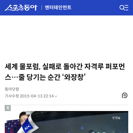
엔터테인먼트
세계 물포럼, 실패로 돌아간 자격루 퍼포먼
스…줄 당기는 순간 ‘와장창’
동아닷컴
기사수정 2015-04-13 22:14
X