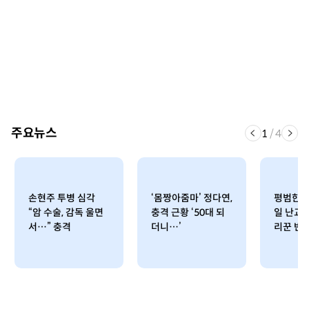
주요뉴스
1
/
4
손현주 투병 심각
‘몸짱아줌마’ 정다연,
평범한 男
“암 수술, 감독 울면
충격 근황 ‘50대 되
일 난교파
서…” 충격
더니…’
리꾼 반응