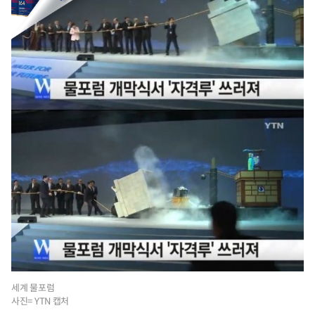
세계 물포럼
사진= YTN 캡처