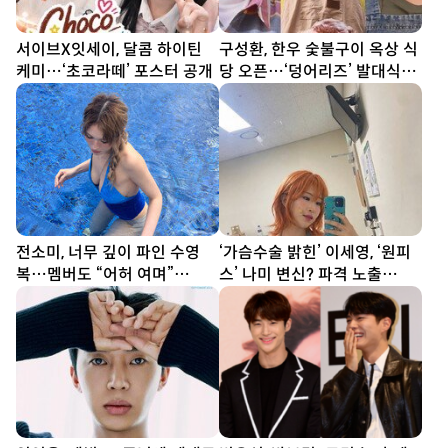
서이브X잇세이, 달콤 하이틴
구성환, 한우 숯불구이 옥상 식
케미…‘초코라떼’ 포스터 공개
당 오픈…‘덩어리즈’ 발대식
(나혼산)
전소미, 너무 깊이 파인 수영
‘가슴수술 밝힌’ 이세영, ‘원피
복…멤버도 “어허 여며”
스’ 나미 변신? 파격 노출
[DA★]
[DA★]