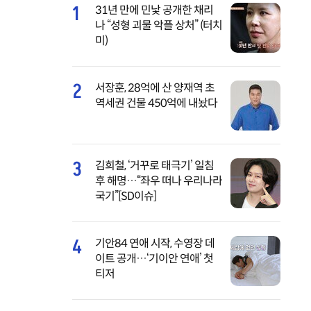
1
31년 만에 민낯 공개한 채리
나 “성형 괴물 악플 상처” (터치
미)
2
서장훈, 28억에 산 양재역 초
역세권 건물 450억에 내놨다
3
김희철, ‘거꾸로 태극기’ 일침
후 해명…“좌우 떠나 우리나라
국기”[SD이슈]
4
기안84 연애 시작, 수영장 데
이트 공개…‘기이안 연애’ 첫
티저