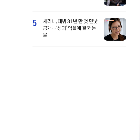
5
채리나, 데뷔 31년 만 첫 민낯
공개…‘성괴’ 악플에 결국 눈
물