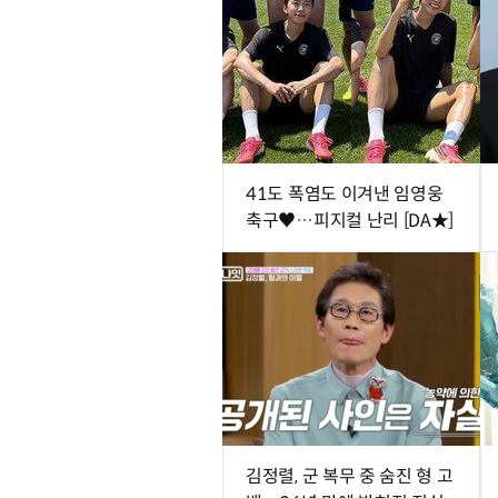
41도 폭염도 이겨낸 임영웅
축구♥…피지컬 난리 [DA★]
김정렬, 군 복무 중 숨진 형 고