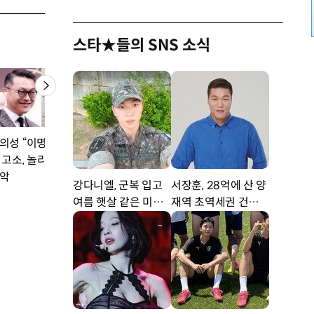
스타★들의 SNS 소식
의성 “이명박→주진
 고소, 놀리려다…”
악
강다니엘, 군복 입고
서장훈, 28억에 산 양
여름 햇살 같은 미소
재역 초역세권 건물 4
‘잘생겼어’ [DA★]
50억에 내놨다