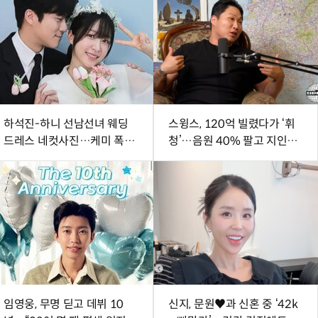
하석진-하니 선남선녀 웨딩
스윙스, 120억 빌렸다가 ‘휘
드레스 네컷사진…케미 폭발
청’…음원 40% 팔고 지인에
[DA★]
20억 빌려 [SD톡톡]
임영웅, 무명 딛고 데뷔 10
신지, 문원♥과 신혼 중 ‘42k