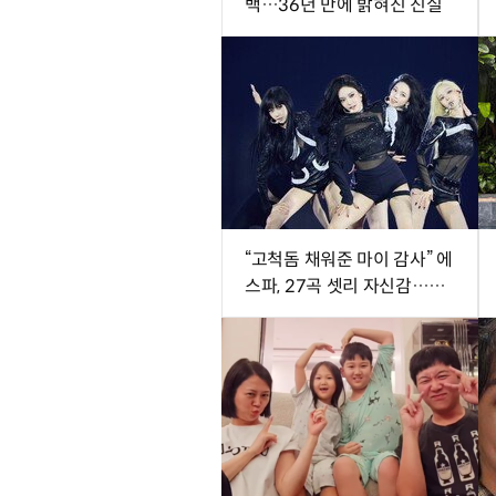
백…36년 만에 밝혀진 진실
“고척돔 채워준 마이 감사” 에
스파, 27곡 셋리 자신감…새
투어 시작 (종합)[DA현장]