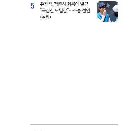
5
유재석, 정준하 희롱에 발끈
“극심한 모멸감”…소송 선언
(놀뭐)