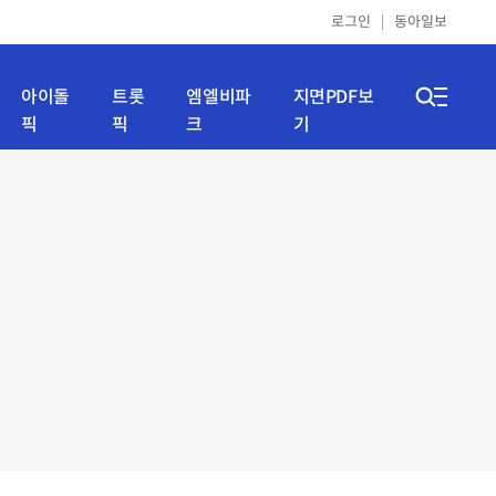
로그인
동아일보
아이돌
트롯
엠엘비파
지면PDF보
픽
픽
크
기