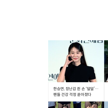
한승연, 장난감 쥔 손 ‘덜덜’…
팬들 건강 걱정 쏟아졌다