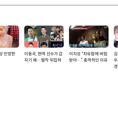
세상 민망한
이동국, 현역 선수가 갑
이지성 “차유람에 버림
김
자기 왜…발칵 뒤집혀
받아…” 충격적인 이유
우
경