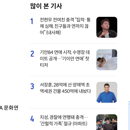
많이 본 기사
M
u
1
전현무 전여친 충격 “집착·통
t
제 심해, 친구들과 연까지 끊
e
어” (내사패)
2
기안84 연애 시작, 수영장 데
이트 공개…‘기이안 연애’ 첫
티저
3
서장훈, 28억에 산 양재역 초
역세권 건물 450억에 내놨다
A 문화연
4
지성, 경찰에 연행돼 충격…
‘간헐적 가족’ 절규 (아파트)