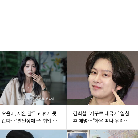
오윤아, 재혼 앞두고 휴가 못
김희철, ‘거꾸로 태극기’ 일침
간다…“발달장애 子 취업 1
후 해명…“좌우 떠나 우리나
년 차” [SD톡톡]
라 국기”[SD이슈]