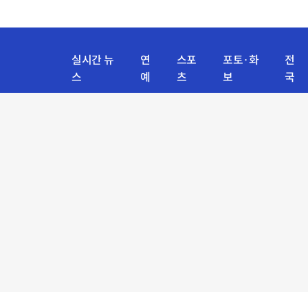
실시간 뉴
연
스포
포토·화
전
스
예
츠
보
국