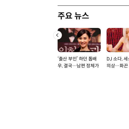
주요 뉴스
‘출산 부인’ 하던 톱배
DJ 소다, 
우, 결국…남편 정체가
의상…화끈