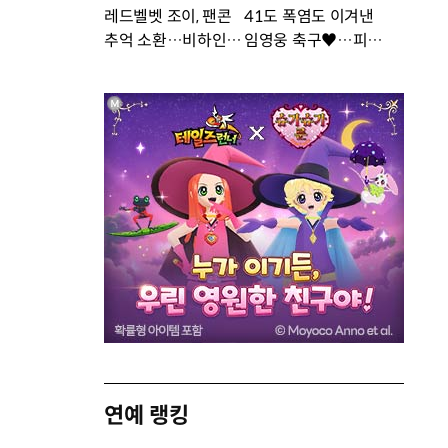
레드벨벳 조이, 팬콘
41도 폭염도 이겨낸
추억 소환…비하인드
임영웅 축구♥…피지
공개 [DA★]
컬 난리 [DA★]
연예 랭킹