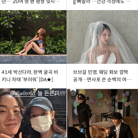
년…“20여 명 팬 평생 잊지
g 뼈말라’…건강 걱정에도 행
못해”
사 열일
41세 박산다라, 완벽 굴곡 비
브브걸 민영, 웨딩 화보 깜짝
키니 자태 ‘부러워’ [DA★]
공개…면사포 쓴 순백의 여신
[DA★]