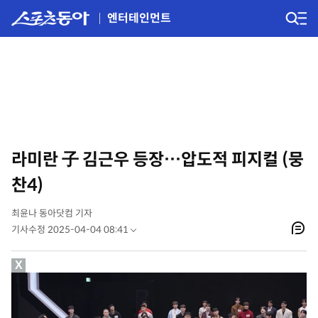
엔터테인먼트
라미란 子 김근우 등장…압도적 피지컬 (뭉
찬4)
최윤나 동아닷컴 기자
기사수정 2025-04-04 08:41
X