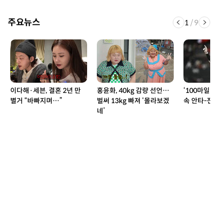
주요뉴스
1
/
9
이다해·세븐, 결혼 2년 만
홍윤화, 40kg 감량 선언…
‘100마일 쾅
별거 “바빠지며…”
벌써 13kg 빠져 ‘몰라보겠
속 안타-전
네’