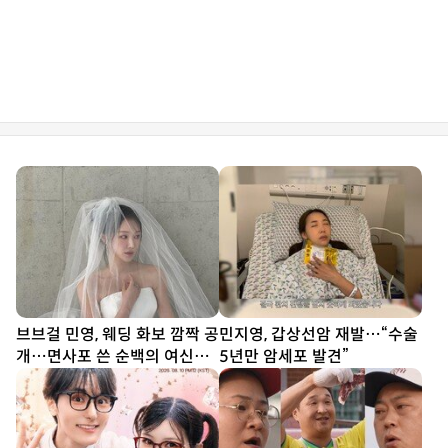
브브걸 민영, 웨딩 화보 깜짝 공
민지영, 갑상선암 재발…“수술
개…면사포 쓴 순백의 여신
5년만 암세포 발견”
[DA★]