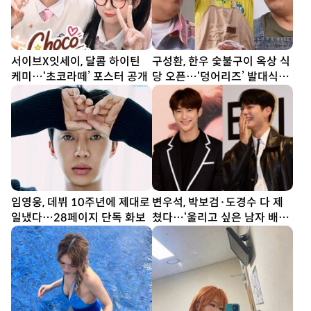
서이브X잇세이, 달콤 하이틴
구성환, 한우 숯불구이 옥상 식
케미…‘초코라떼’ 포스터 공개
당 오픈…‘덩어리즈’ 발대식
(나혼산)
임영웅, 데뷔 10주년에 제대로
변우석, 박보검·도경수 다 제
일냈다…28페이지 단독 화보
쳤다…‘울리고 싶은 남자 배우’
1위