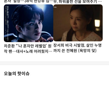
혼자’ 일상…38억 한강뷰 집서
무, 파워풀한 선을 보여주기 위
요리 [SD셀픽]
해 노력”
장서희 비극 시발점, 살인 누명
차준환 “‘나 혼자만 레벨업’ 원
까지 쓴 전혜원 (욕망의 덫)
작 팬…대사+노래 어려웠지만
연습 多”
오늘의 핫이슈