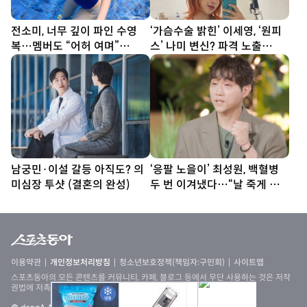
전소미, 너무 깊이 파인 수영
‘가슴수술 밝힌’ 이세영, ‘원피
복…멤버도 “어허 여며”
스’ 나미 변신? 파격 노출
[DA★]
[DA★]
남궁민·이설 갈등 아직도? 의
‘응팔 노을이’ 최성원, 백혈병
미심장 투샷 (결혼의 완성)
두 번 이겨냈다…“날 죽게 하
려는 건가 싶어” (해투)
이용약관
개인정보처리방침
청소년보호정책(책임자:구민회)
사이트맵
스포츠동아의 모든 콘텐츠를 커뮤니티, 카페, 블로그 등에서 무단 사용하는 것은 저작
권법에 저촉되며, 법적 제재를 받을 수 있습니다