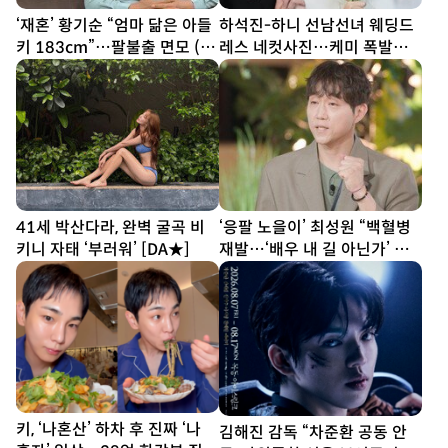
‘재혼’ 황기순 “엄마 닮은 아들
하석진-하니 선남선녀 웨딩드
키 183cm”…팔불출 면모 (데
레스 네컷사진…케미 폭발
이앤나잇)
[DA★]
41세 박산다라, 완벽 굴곡 비
‘응팔 노을이’ 최성원 “백혈병
키니 자태 ‘부러워’ [DA★]
재발…‘배우 내 길 아닌가’ 싶
었다” (해투)
키, ‘나혼산’ 하차 후 진짜 ‘나
김해진 감독 “차준환 공동 안