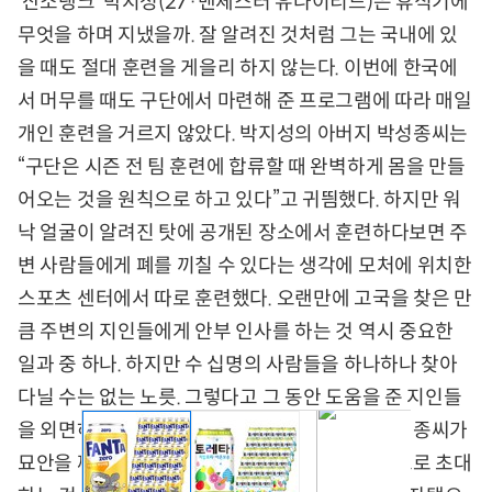
‘산소탱크’ 박지성(27·맨체스터 유나이티드)은 휴식기에
무엇을 하며 지냈을까. 잘 알려진 것처럼 그는 국내에 있
을 때도 절대 훈련을 게을리 하지 않는다. 이번에 한국에
서 머무를 때도 구단에서 마련해 준 프로그램에 따라 매일
개인 훈련을 거르지 않았다. 박지성의 아버지 박성종씨는
“구단은 시즌 전 팀 훈련에 합류할 때 완벽하게 몸을 만들
어오는 것을 원칙으로 하고 있다”고 귀띔했다. 하지만 워
낙 얼굴이 알려진 탓에 공개된 장소에서 훈련하다보면 주
변 사람들에게 폐를 끼칠 수 있다는 생각에 모처에 위치한
스포츠 센터에서 따로 훈련했다. 오랜만에 고국을 찾은 만
큼 주변의 지인들에게 안부 인사를 하는 것 역시 중요한
일과 중 하나. 하지만 수 십명의 사람들을 하나하나 찾아
다닐 수는 없는 노릇. 그렇다고 그 동안 도움을 준 지인들
을 외면하는 것 역시 예의가 아니라고 생각한 박성종씨가
묘안을 짜냈다. 날을 잡아 한꺼번에 지인들을 집으로 초대