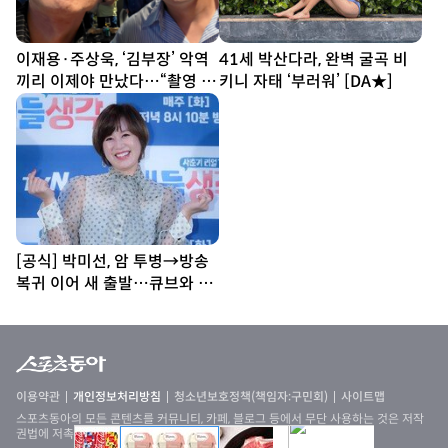
이재용·주상욱, ‘김부장’ 악역
41세 박산다라, 완벽 굴곡 비
끼리 이제야 만났다…“촬영 땐
키니 자태 ‘부러워’ [DA★]
한 번도 못 봐” [SD셀픽]
[공식] 박미선, 암 투병→방송
복귀 이어 새 출발…큐브와 6
년 동행 끝
이용약관
개인정보처리방침
청소년보호정책(책임자:구민회)
사이트맵
스포츠동아의 모든 콘텐츠를 커뮤니티, 카페, 블로그 등에서 무단 사용하는 것은 저작
권법에 저촉되며, 법적 제재를 받을 수 있습니다