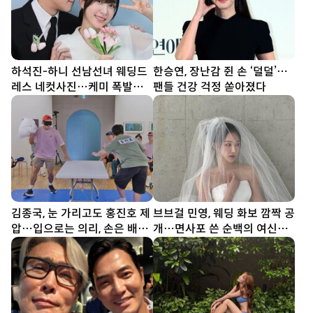
하석진-하니 선남선녀 웨딩드
한승연, 장난감 쥔 손 ‘덜덜’…
레스 네컷사진…케미 폭발
팬들 건강 걱정 쏟아졌다
[DA★]
김종국, 눈 가리고도 홍진호 제
브브걸 민영, 웨딩 화보 깜짝 공
압…입으로는 의리, 손은 배신
개…면사포 쓴 순백의 여신
(런닝맨)
[DA★]