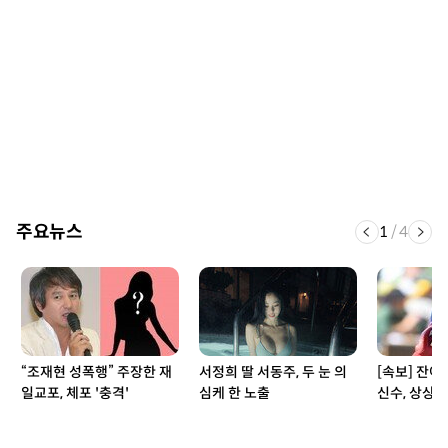
주요뉴스
1
/
4
“조재현 성폭행” 주장한 재
서정희 딸 서동주, 두 눈 의
[속보] 잔여
일교포, 체포 '충격'
심케 한 노출
신수, 상상도