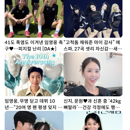
41도 폭염도 이겨낸 임영웅 축
“고척돔 채워준 마이 감사” 에
구♥…피지컬 난리 [DA★]
스파, 27곡 셋리 자신감…새
투어 시작 (종합)[DA현장]
임영웅, 무명 딛고 데뷔 10
신지, 문원♥과 신혼 중 ‘42kg
년…“20여 명 팬 평생 잊지 못
뼈말라’…건강 걱정에도 행사
해”
열일