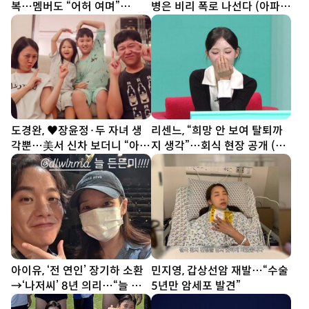
복…멤버도 “어허 여며”
병은 비리 폭로 나선다 (아파
[DA★]
트)
도경완, ♥장윤정·두 자녀 생
리센느, “희망 안 보여 탈퇴까
각뿐…美서 신차 보더니 “아빠
지 생각”…회식 현장 공개 (전
열심히 할게” [SD톡톡]
참시)
아이유, ‘전 연인’ 장기하 소환
민지영, 갑상선암 재발…“수술
→‘나저씨’ 8년 의리…“늘 든
5년만 암세포 발견”
든” [SD톡톡]