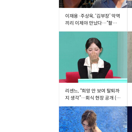
이재용·주상욱, ‘김부장’ 악역
끼리 이제야 만났다…“촬영
땐 한 번도 못 봐” [SD셀픽]
리센느, “희망 안 보여 탈퇴까
지 생각”…회식 현장 공개 (전
참시)