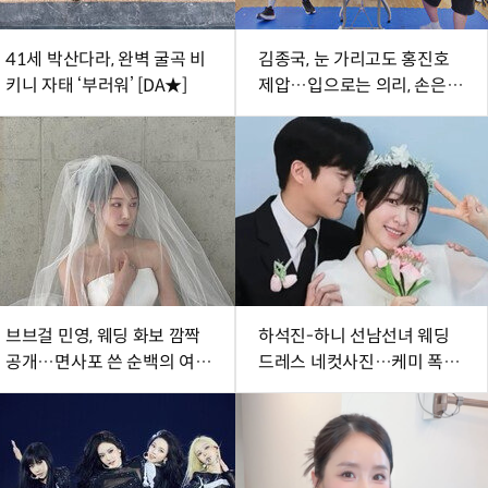
41세 박산다라, 완벽 굴곡 비
김종국, 눈 가리고도 홍진호
키니 자태 ‘부러워’ [DA★]
제압…입으로는 의리, 손은
배신 (런닝맨)
브브걸 민영, 웨딩 화보 깜짝
하석진-하니 선남선녀 웨딩
공개…면사포 쓴 순백의 여신
드레스 네컷사진…케미 폭발
[DA★]
[DA★]