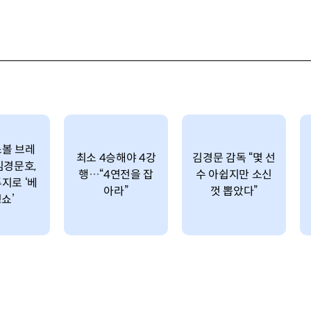
볼 브레
최소 4승해야 4강
김경문 감독 “몇 선
김경문호,
행…“4연전을 잡
수 아쉽지만 소신
지로 ‘베
아라”
껏 뽑았다”
쇼’