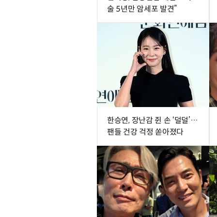
술 5년만 암세포 발견”
한승연, 장난감 쥔 손 ‘덜덜’…
팬들 건강 걱정 쏟아졌다