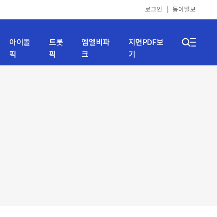
로그인
동아일보
아이돌
트롯
엠엘비파
지면PDF보
픽
픽
크
기