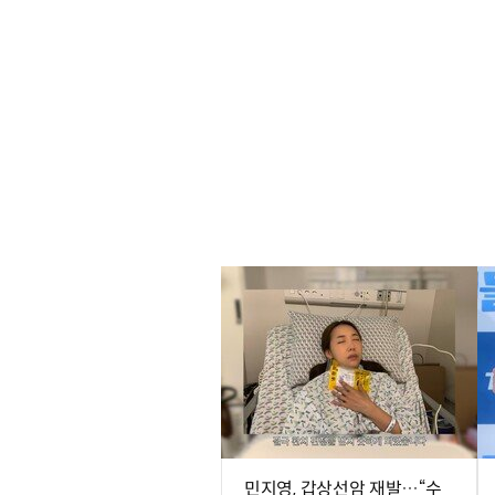
민지영, 갑상선암 재발…“수