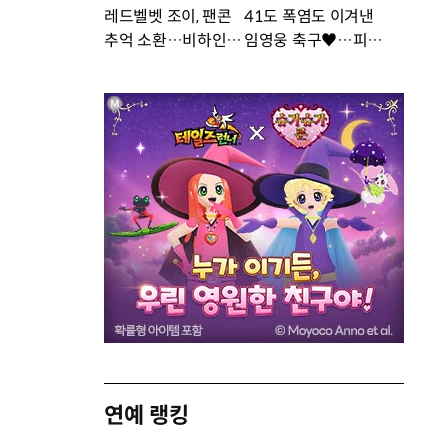
레드벨벳 조이, 팬콘
41도 폭염도 이겨낸
추억 소환…비하인드
임영웅 축구♥…피지
공개 [DA★]
컬 난리 [DA★]
연예 랭킹