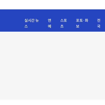
실시간 뉴
연
스포
포토·화
전
스
예
츠
보
국