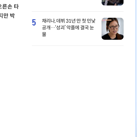
오른손 타
지만 박
5
채리나, 데뷔 31년 만 첫 민낯
공개…‘성괴’ 악플에 결국 눈
물