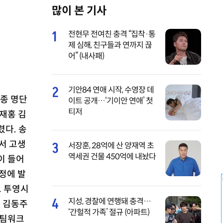
많이 본 기사
M
u
1
전현무 전여친 충격 “집착·통
t
제 심해, 친구들과 연까지 끊
e
어” (내사패)
2
기안84 연애 시작, 수영장 데
최종 명단
이트 공개…‘기이안 연애’ 첫
티저
박재홍 김
렸다. 송
서 고생
3
서장훈, 28억에 산 양재역 초
역세권 건물 450억에 내놨다
이 들어
정에 발
도 투영시
4
지성, 경찰에 연행돼 충격…
엽 김동주
‘간헐적 가족’ 절규 (아파트)
 팀워크