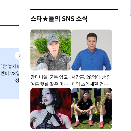
스타★들의 SNS 소식
홈런 1위·타점 
“맘 놓지마!” 최종
대표팀, 세계최강
위 김태균, 대표 
멤버 23일까지 조
쿠바와 첫 잠실 격
락 왜? 김경문의
강다니엘, 군복 입고
서장훈, 28억에 산 양
정
돌
박?
여름 햇살 같은 미소
재역 초역세권 건물 4
‘잘생겼어’ [DA★]
50억에 내놨다