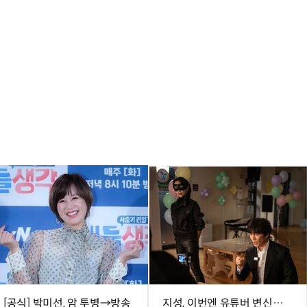
[공식] 박미선, 암 투병→방송
지성, 이번엔 유튜버 변신…