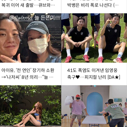
복귀 이어 새 출발…큐브와 6
박병은 비리 폭로 나선다 (아
년 동행 끝
파트)
아이유, ‘전 연인’ 장기하 소환
41도 폭염도 이겨낸 임영웅
→‘나저씨’ 8년 의리…“늘 든
축구♥…피지컬 난리 [DA★]
든” [SD톡톡]