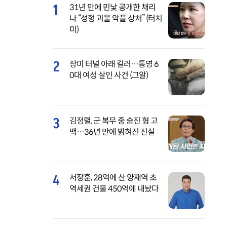
1
31년 만에 민낯 공개한 채리
나 “성형 괴물 악플 상처” (터치
미)
2
장미 터널 아래 킬러…통영 6
0대 여성 살인 사건 (그알)
3
김정렬, 군 복무 중 숨진 형 고
백…36년 만에 밝혀진 진실
4
서장훈, 28억에 산 양재역 초
역세권 건물 450억에 내놨다