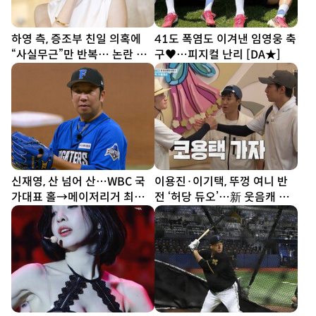
하영 측, 증조부 친일 의혹에
41도 폭염도 이겨낸 임영웅 축
“사실무근”만 반복… 논란 키
구♥…피지컬 난리 [DA★]
우는 ‘영혼 없는’ 해명[SD이슈]
신재영, 산 넘어 산…WBC 국
이용진·이기택, 뚜껑 여니 반
가대표 홀→메이저리거 최지
전 ‘허당 듀오’…新 웃음캐 등
만과 대결
극 (1박2일)