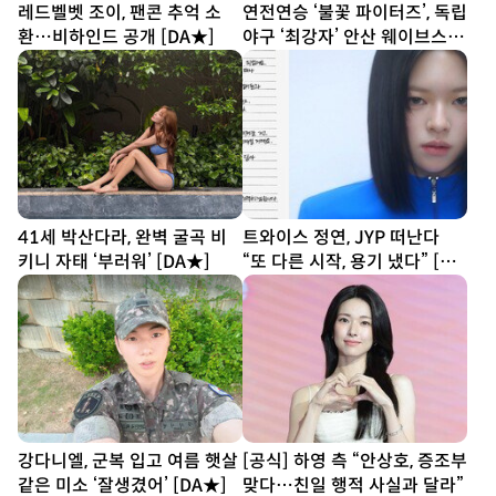
레드벨벳 조이, 팬콘 추억 소
연전연승 ‘불꽃 파이터즈’, 독립
환…비하인드 공개 [DA★]
야구 ‘최강자’ 안산 웨이브스와
맞대결
41세 박산다라, 완벽 굴곡 비
트와이스 정연, JYP 떠난다
키니 자태 ‘부러워’ [DA★]
“또 다른 시작, 용기 냈다” [전
문]
강다니엘, 군복 입고 여름 햇살
[공식] 하영 측 “안상호, 증조부
같은 미소 ‘잘생겼어’ [DA★]
맞다…친일 행적 사실과 달라”