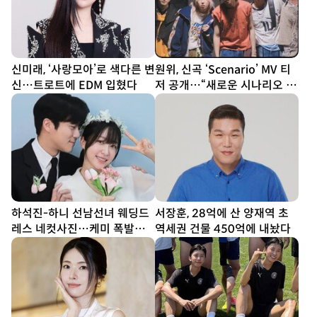
신미래, ‘사랑모아’로 색다른 변
원위, 신곡 ‘Scenario’ MV 티
신…트로트에 EDM 입혔다
저 공개…“새로운 시나리오 쓴
다”
하석진-하니 선남선녀 웨딩드
서장훈, 28억에 산 양재역 초
레스 네컷사진…케미 폭발
역세권 건물 450억에 내놨다
[DA★]