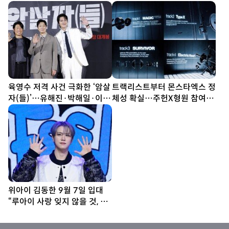
육영수 저격 사건 극화한 ‘암살
트랙리스트부터 몬스타엑스 정
자(들)’…유해진·박해일·이민
체성 확실…주헌X형원 참여 기
호, 추석 극장가 출사표(종합)
대↑
위아이 김동한 9월 7일 입대
“루아이 사랑 잊지 않을 것, 조
금만 기다려 달라”