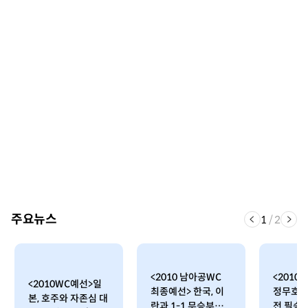
주요뉴스
1
/
2
<2010 남아공WC
<2010
<2010WC예선>일
최종예선> 한국, 이
정무호, 
본, 호주와 자존심 대
란과 1-1 무승부…
전 필승