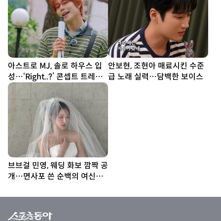
아스트로 MJ, 솔로 하우스 입
안보현, 조현아 매료시킨 수준
성…‘Right..?’ 콘셉트 트레일
급 노래 실력…담백한 보이스
러 공개
브브걸 민영, 웨딩 화보 깜짝 공
개…면사포 쓴 순백의 여신
[DA★]