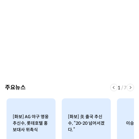
주요뉴스
1
/
7
[화보] AG 야구 영웅
[화보] 美 출국 추신
추신수, 롯데호텔 홍
수, “20-20 넘어서겠
이승엽 
보대사 위촉식
다.”