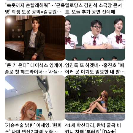
“속옷까지 손빨래해줘”…‘근육
멜로망스 김민석 소극장 콘서
병’ 학생 도운 공익=김규원
트, 오늘 추가 공연 선예매
[DA이슈]
“큰 거 온다” 데이식스 영케이,
임진록 또 하겠네…홍진호 “페
솔로 첫 헤드라이너…‘사플페’
이커 못 이겨도 임요한 내 발
출격
밑” (아형)
‘가슴수술 밝힌’ 이세영, ‘원피
41세 박산다라, 완벽 굴곡 비
스’ 나미 변신? 파격 노출
키니 자태 ‘부러워’ [DA★]