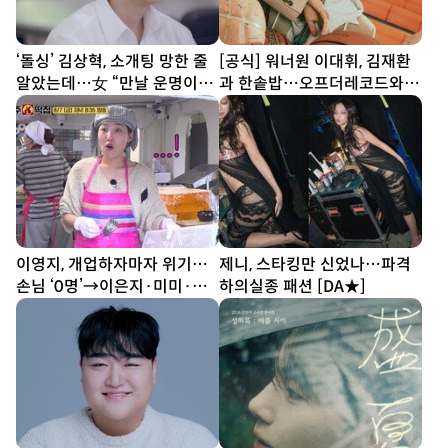
‘돌싱’ 김상혁, 소개팅 망한 줄
[공식] 워너원 이대휘, 김재환
알았는데…女 “만날 운명이었
과 한솥밥…오프더레코드와
나” (신랑수업2)
전속계약
이영지, 개업하자마자 위기…
제니, 스타킹만 신었나…파격
손님 ‘0명’→이은지·미미·안
하의실종 패션 [DA★]
유진 ‘노조 결성’ (우주떡집)