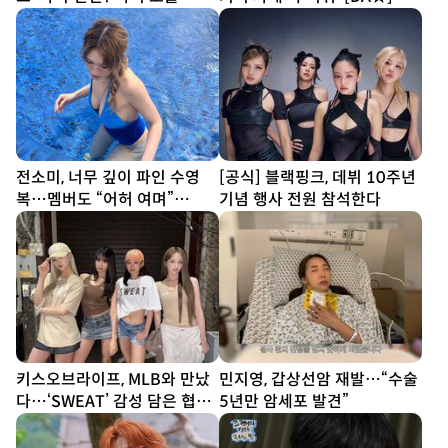
[DA★]
전소미, 너무 깊이 파인 수영
[공식] 블랙핑크, 데뷔 10주년
복…멤버도 “어허 여며”
기념 행사 전원 참석한다
[DA★]
키스오브라이프, MLB와 만났
민지영, 갑상선암 재발…“수술
다…‘SWEAT’ 감성 담은 협업
5년만 암세포 발견”
공개