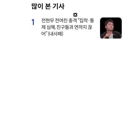
많이 본 기사
M
u
1
전현무 전여친 충격 “집착·통
t
제 심해, 친구들과 연까지 끊
e
어” (내사패)
2
기안84 연애 시작, 수영장 데
이트 공개…‘기이안 연애’ 첫
티저
3
서장훈, 28억에 산 양재역 초
역세권 건물 450억에 내놨다
2030
4
지성, 경찰에 연행돼 충격…
, 문헌관
‘간헐적 가족’ 절규 (아파트)