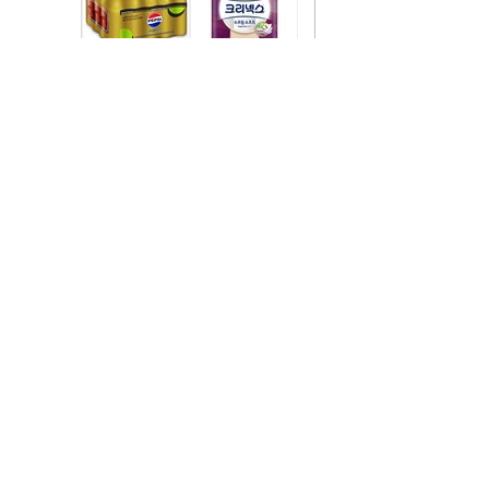
주요뉴스
1
/
9
[화보] ‘멀티돌’ 슈주,
강인, 입
슈주 “‘미인아’ 속에
시크한 매력돌으로
미팅 등
김연아 있다”
가요계 컴백
펑