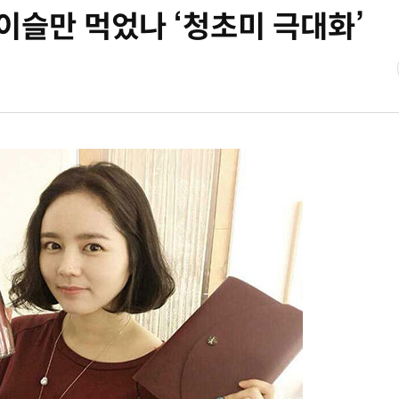
이슬만 먹었나 ‘청초미 극대화’