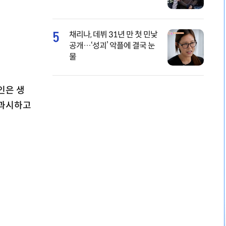
5
채리나, 데뷔 31년 만 첫 민낯
공개…‘성괴’ 악플에 결국 눈
물
인은 생
 과시하고