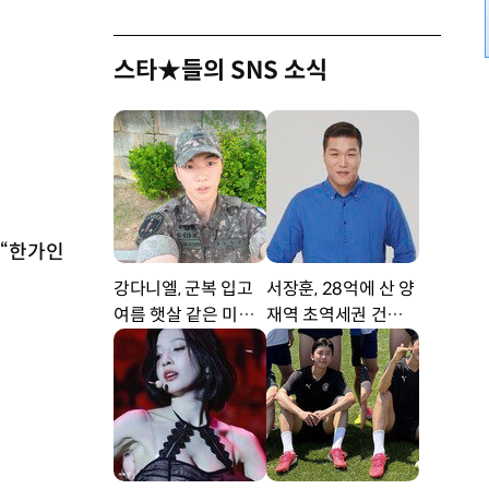
스타★들의 SNS 소식
 “한가인
강다니엘, 군복 입고
서장훈, 28억에 산 양
여름 햇살 같은 미소
재역 초역세권 건물 4
‘잘생겼어’ [DA★]
50억에 내놨다