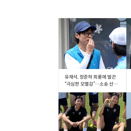
유재석, 정준하 희롱에 발끈
“극심한 모멸감”…소송 선언
(놀뭐)