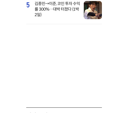
5
김종민→이준, 코인 투자 수익
률 300%…대박 터졌다 (1박
2일)