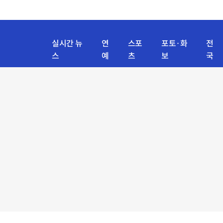
실시간 뉴
연
스포
포토·화
전
스
예
츠
보
국