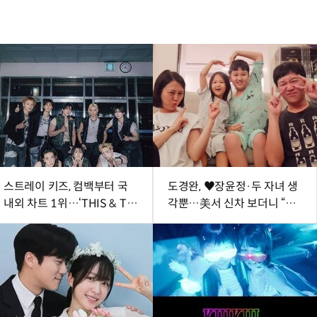
스트레이 키즈, 컴백부터 국
도경완, ♥장윤정·두 자녀 생
내외 차트 1위…‘THIS & TH
각뿐…美서 신차 보더니 “아
AT’ 흥행 시동
빠 열심히 할게” [SD톡톡]