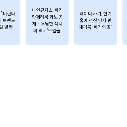
나인뮤지스, 파격
’ 미란다
레이디 가가, 한겨
란제리룩 화보 공
리 브랜드
울에 전신 망사 란
개…우월한 섹시
델 발탁
제리룩 ‘파격의 끝’
미 역시‘모델돌’