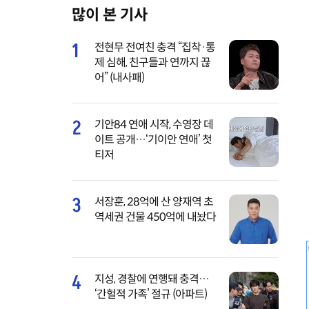
많이 본 기사
M
u
1
전현무 전여친 충격 “집착·통
t
제 심해, 친구들과 연까지 끊
e
어” (내사패)
2
기안84 연애 시작, 수영장 데
이트 공개…‘기이안 연애’ 첫
티저
3
서장훈, 28억에 산 양재역 초
역세권 건물 450억에 내놨다
4
지성, 경찰에 연행돼 충격…
‘간헐적 가족’ 절규 (아파트)