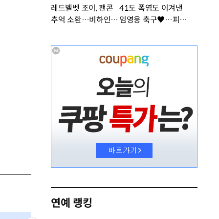
레드벨벳 조이, 팬콘
41도 폭염도 이겨낸
추억 소환…비하인드
임영웅 축구♥…피지
공개 [DA★]
컬 난리 [DA★]
연예 랭킹