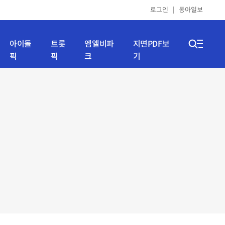
로그인
동아일보
아이돌
트롯
엠엘비파
지면PDF보
픽
픽
크
기