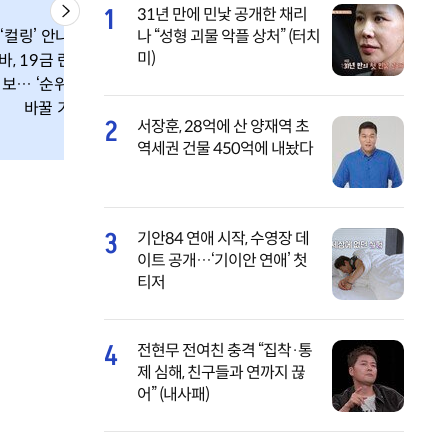
1
31년 만에 민낯 공개한 채리
‘컬링’ 안나 시도로
나 “성형 괴물 악플 상처” (터치
스텔라 란제리 입
미)
바, 19금 란제리 화
고 "오빠, 시키는대
보… ‘순위까지 뒤
로 다 해줄게…혹
바꿀 기세!’
시 야동 아냐?"
2
서장훈, 28억에 산 양재역 초
역세권 건물 450억에 내놨다
3
기안84 연애 시작, 수영장 데
이트 공개…‘기이안 연애’ 첫
티저
4
전현무 전여친 충격 “집착·통
제 심해, 친구들과 연까지 끊
어” (내사패)