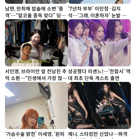
남편, 만취해 밥솥에 소변 ‘충
‘7년차 부부’ 이민정·김지
격’…“알코올 중독 맞다” 당당
석…‘그래, 이혼하자’ 눈밭 포
(이숙캠)
스터 공개
서인영, 브라이언 앞 전남친 추
성공했다 리센느!…‘전참시’ 역
억 소환…“인생에서 가장 많이
대 최초 단독 게스트 출연
싸웠다”
‘가슴수술 밝힌’ 이세영, ‘원피
제니, 스타킹만 신었나…파격