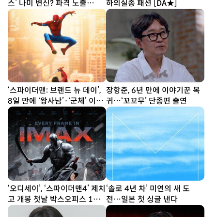
스’ 나미 변신? 파격 노출
하의실종 패션 [DA★]
[DA★]
‘스파이더맨: 브랜드 뉴 데이’,
장항준, 6년 만에 이야기꾼 복
8일 만에 ‘왕사남’·‘군체’ 이어
귀…‘꼬꼬무’ 단종편 출연
올해 흥행 톱3 등극
‘오디세이’, ‘스파이더맨4’ 제치
‘솔로 4년 차’ 미연의 새 도
고 개봉 첫날 박스오피스 1위
전…일본 첫 싱글 낸다
직행