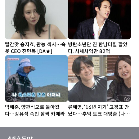
빨간맛 송지효, 관능 섹시…속
방탄소년단 진 한남더힐 팔았
옷 CEO 진면목 [DA★]
다, 시세차익만 82억
박해준, 양관식으로 돌아왔
류혜영, ‘16년 지기’ 고경표 만
다…강유석 속인 깜짝 카메라
났다…추억 토크 대방출 (나혼
산)