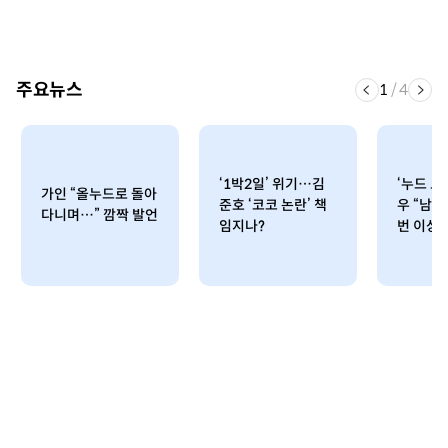
주요뉴스
1
/
4
‘1박2일’ 위기…김
‘누드 도
가인 “올누드로 돌아
준호 ‘코코 논란’ 책
우 “남편
다니며…” 깜짝 발언
임지나?
번 이상 