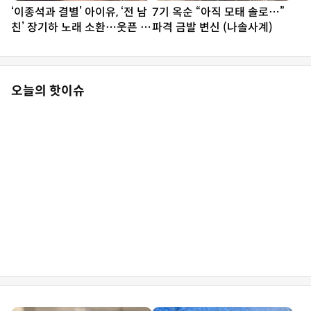
‘이종석과 결별’ 아이유, ‘전 남
7기 옥순 “아직 모태 솔로…”
친’ 장기하 노래 소환…웃픈 타
파격 금발 변신 (나솔사계)
이밍
오늘의 핫이슈