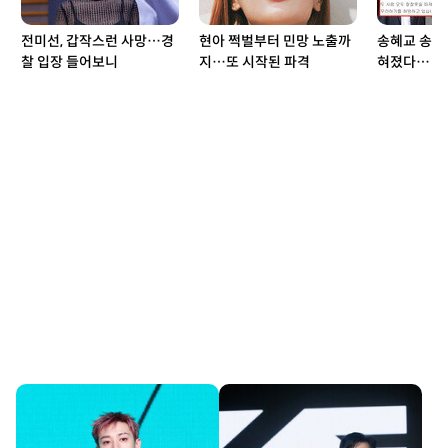
전미선, 갑작스런 사망…경
현아 쩍벌부터 민망 노출까
송혜교 송중기
찰 입장 들어보니
지…또 시작된 파격
혀졌다… 충