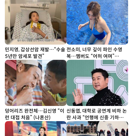
민지영, 갑상선암 재발…“수술
전소미, 너무 깊이 파인 수영
5년만 암세포 발견”
복…멤버도 “어허 여며”
[DA★]
덩어리즈 완전체…김신영 “이
신동엽, 대학로 공연계 비하 논
런 대접 처음” (나혼산)
란 사과 “언행에 신중 기하겠
다”