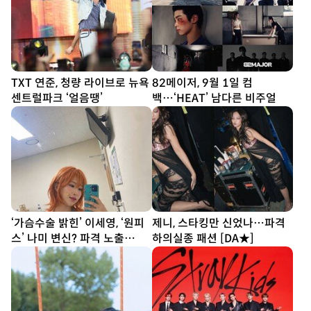
TXT 연준, 청량 라이브로 뉴욕
82메이저, 9월 1일 컴
센트럴파크 ‘얼음땡’
백…‘HEAT’ 남다른 비주얼
‘가슴수술 밝힌’ 이세영, ‘원피
제니, 스타킹만 신었나…파격
스’ 나미 변신? 파격 노출
하의실종 패션 [DA★]
[DA★]