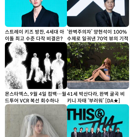
스트레이 키즈 방찬, 4세대 아
‘완벽주의자’ 양현석이 100%
이돌 최고 수준 다작 비결은?
수제로 일궈낸 70억 뷰의 기적
몬스타엑스, 9월 4일 컴백…월
41세 박산다라, 완벽 굴곡 비
드투어 VCR 복선 회수하나
키니 자태 ‘부러워’ [DA★]