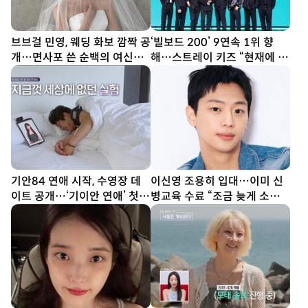
브브걸 민영, 웨딩 화보 깜짝 공
‘빌보드 200’ 9연속 1위 향
개…면사포 쓴 순백의 여신
해…스트레이 키즈 “현재에 최
[DA★]
선다할 것” (종합)[DA현장]
기안84 연애 시작, 수영장 데
이신영 조용히 입대…이미 신
이트 공개…‘기이안 연애’ 첫
병교육 수료 “조금 늦게 소식
티저
전해 죄송”