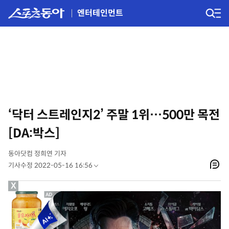
엔터테인먼트
‘닥터 스트레인지2’ 주말 1위…500만 목전
[DA:박스]
동아닷컴 정희연 기자
기사수정 2022-05-16 16:56
X