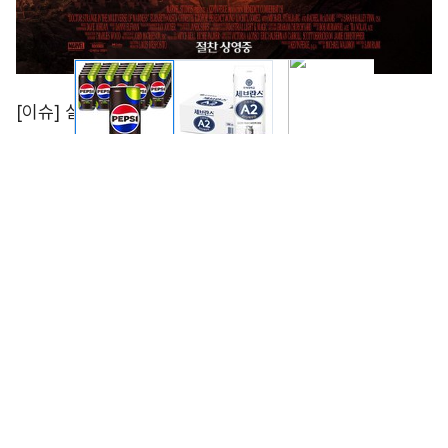
‘닥터 스트레인지2’ 주말 1위…500만 목전 [DA:박스]
영화 ‘닥터 스트레인지: 대혼돈의 멀티버스’가 2주 연속 주
말 박스오피스 1위에 올랐다.