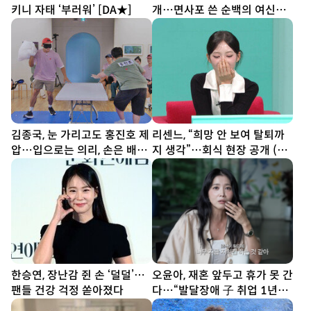
키니 자태 ‘부러워’ [DA★]
개…면사포 쓴 순백의 여신
[DA★]
김종국, 눈 가리고도 홍진호 제
리센느, “희망 안 보여 탈퇴까
압…입으로는 의리, 손은 배신
지 생각”…회식 현장 공개 (전
(런닝맨)
참시)
한승연, 장난감 쥔 손 ‘덜덜’…
오윤아, 재혼 앞두고 휴가 못 간
팬들 건강 걱정 쏟아졌다
다…“발달장애 子 취업 1년
차” [SD톡톡]