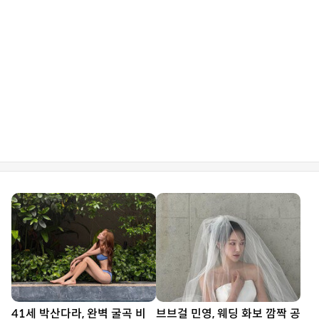
41세 박산다라, 완벽 굴곡 비
브브걸 민영, 웨딩 화보 깜짝 공