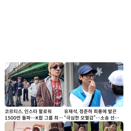
코르티스, 인스타 팔로워
유재석, 정준하 희롱에 발끈
1500만 돌파…K팝 그룹 최단
“극심한 모멸감”…소송 선언
기간
(놀뭐)