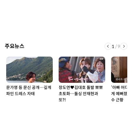
주요뉴스
1
/
9
문가영 등 문신 공개…깊게
장도연♥김대호 돌발 뽀뽀
‘아빠 어디가
파인 드레스 자태
초토화…돌싱 안재현과
게 예뻐졌네!
또?!
수 근황