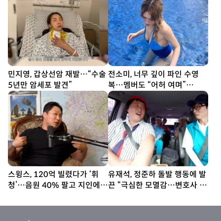
민지영, 갑상선암 재발…“수술
전소미, 너무 깊이 파인 수영
5년만 암세포 발견”
복…멤버도 “어허 여며”
[DA★]
스윙스, 120억 빌렸다가 ‘휘
유재석, 정준하 돌발 행동에 발
청’…음원 40% 팔고 지인에
끈 “극심한 모멸감…변호사 부
20억 빌려 [SD톡톡]
를 것” (놀뭐)