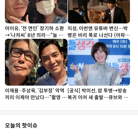
아이유, ‘전 연인’ 장기하 소환
지성, 이번엔 유튜버 변신…박
→‘나저씨’ 8년 의리…“늘 든
병은 비리 폭로 나선다 (아파
든” [SD톡톡]
트)
이재용·주상욱, ‘김부장’ 악역
[공식] 박미선, 암 투병→방송
끼리 이제야 만났다…“촬영 땐
복귀 이어 새 출발…큐브와 6
한 번도 못 봐” [SD셀픽]
년 동행 끝
오늘의 핫이슈