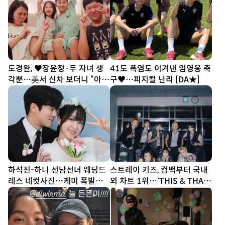
도경완, ♥장윤정·두 자녀 생
41도 폭염도 이겨낸 임영웅 축
각뿐…美서 신차 보더니 “아빠
구♥…피지컬 난리 [DA★]
열심히 할게” [SD톡톡]
하석진-하니 선남선녀 웨딩드
스트레이 키즈, 컴백부터 국내
레스 네컷사진…케미 폭발
외 차트 1위…‘THIS & THAT’
[DA★]
흥행 시동