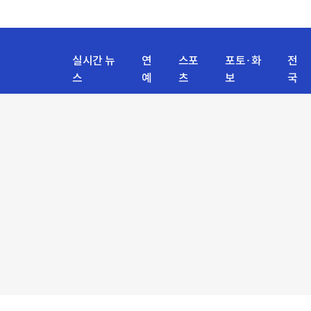
실시간 뉴
연
스포
포토·화
전
스
예
츠
보
국