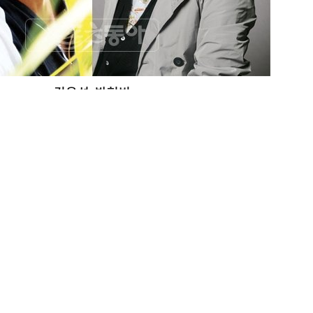
김윤석-박현빈
김윤석-박현빈.
석의 차기 영화 ‘거북이 달린다’(제작 씨네2000·감독 이연