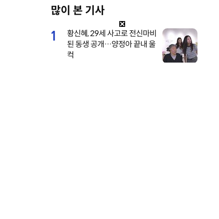
많이 본 기사
M
u
1
황신혜, 29세 사고로 전신마비
t
된 동생 공개…양정아 끝내 울
e
컥
2
전소미, 너무 깊이 파인 수영
복…멤버도 “어허 여며” [DA
★]
3
이서진이 또…은밀한 개인 일
정까지 톱스타 수발 재출격
(비서진)
4
브브걸 민영, 웨딩 화보 깜짝
공개…면사포 쓴 순백의 여신
우)와 뮤