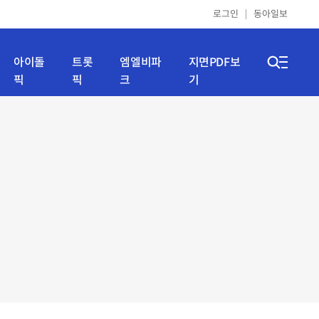
로그인
동아일보
아이돌
트롯
엠엘비파
지면PDF보
픽
픽
크
기