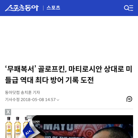
스포츠
‘무패복서’ 골로프킨, 마티로시안 상대로 미
들급 역대 최다 방어 기록 도전
동아닷컴 송치훈 기자
기사수정 2018-05-08 14:57
X