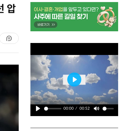
선 압
P
l
a
00:00
00:52
y
P
M
l
u
a
t