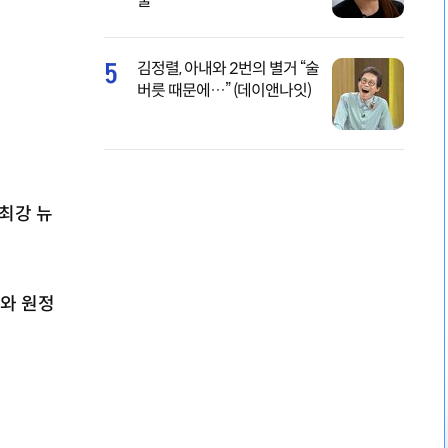
물
5
김정렬, 아내와 2번의 별거 “술
버릇 때문에…” (데이앤나잇)
최강 뉴
스와 원정