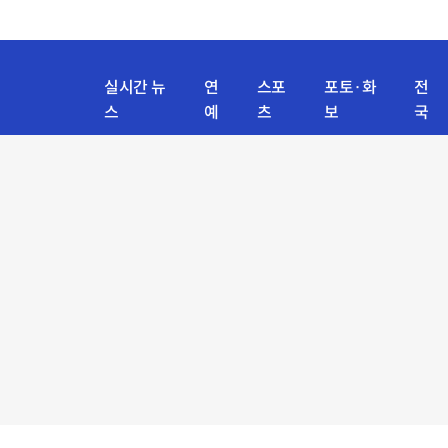
실시간 뉴
연
스포
포토·화
전
스
예
츠
보
국