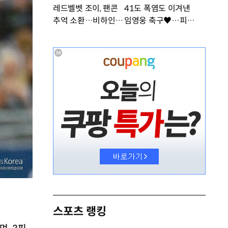
레드벨벳 조이, 팬콘
41도 폭염도 이겨낸
추억 소환…비하인드
임영웅 축구♥…피지
공개 [DA★]
컬 난리 [DA★]
스포츠 랭킹