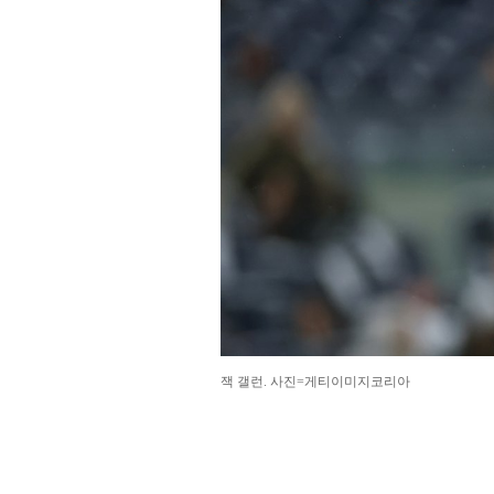
잭 갤런. 사진=게티이미지코리아