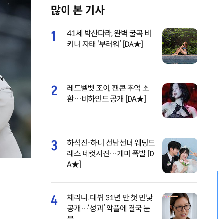
많이 본 기사
y
e
1
41세 박산다라, 완벽 굴곡 비
키니 자태 ‘부러워’ [DA★]
2
레드벨벳 조이, 팬콘 추억 소
환…비하인드 공개 [DA★]
3
하석진-하니 선남선녀 웨딩드
레스 네컷사진…케미 폭발 [D
A★]
4
채리나, 데뷔 31년 만 첫 민낯
공개…‘성괴’ 악플에 결국 눈