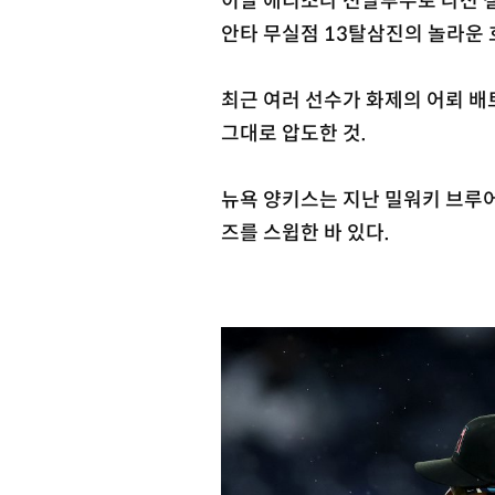
이날 애리조나 선발투수로 나선 갤런
안타 무실점 13탈삼진의 놀라운 
최근 여러 선수가 화제의 어뢰 배
그대로 압도한 것.
뉴욕 양키스는 지난 밀워키 브루어
즈를 스윕한 바 있다.