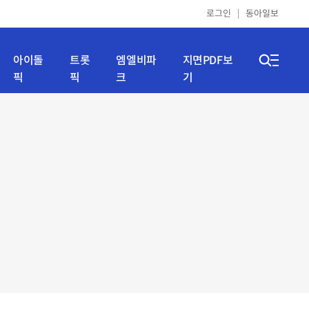
로그인
동아일보
아이돌
트롯
엠엘비파
지면PDF보
픽
픽
크
기