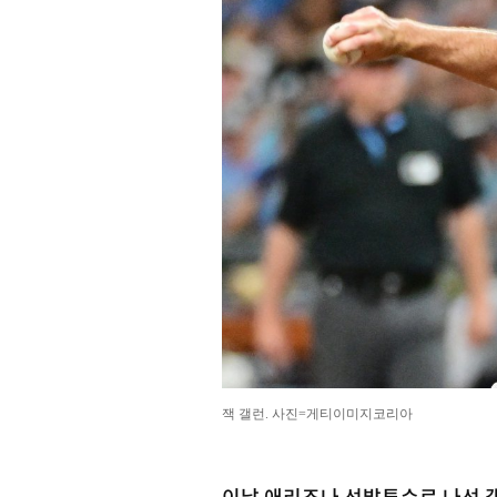
잭 갤런. 사진=게티이미지코리아