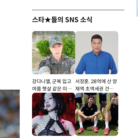
스타★들의 SNS 소식
강다니엘, 군복 입고
서장훈, 28억에 산 양
여름 햇살 같은 미소
재역 초역세권 건물 4
‘잘생겼어’ [DA★]
50억에 내놨다