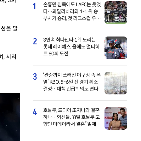
며, 3피
1
손흥민 침묵에도 LAFC는 웃었
다…과달라하라와 1-1 뒤 승
부차기 승리, 첫 리그스컵 우승
도전 ‘순항’
타선을 말
2
3연속 최다안타 1위 노리는
롯데 레이예스, 올해도 멀티히
트 60회 도전
, 시리
3
‘관중까지 쓰러진 야구장 속 폭
염’ KBO, 5~6일 전 경기 취소
결정…대책 긴급회의도 연다
4
호날두, 드디어 조지나와 결혼
하나…외신들, “8일 호날두 고
향인 마데이라서 결혼” 일제히
보도