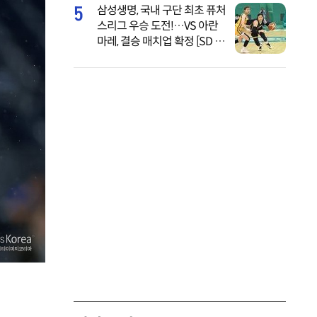
5
삼성생명, 국내 구단 최초 퓨처
스리그 우승 도전!…VS 아란
마레, 결승 매치업 확정 [SD 부
천 라이브]