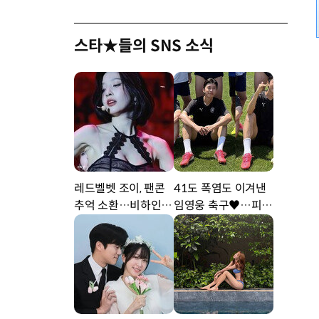
스타★들의 SNS 소식
레드벨벳 조이, 팬콘
41도 폭염도 이겨낸
추억 소환…비하인드
임영웅 축구♥…피지
공개 [DA★]
컬 난리 [DA★]