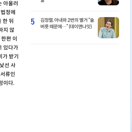
물
는 아울러
 법정에
5
김정렬, 아내와 2번의 별거 “술
 한 뒤
버릇 때문에…” (데이앤나잇)
하지 않
 한편 이
고 있다가
비가 받기
낯선 사
송서류인
정이다.