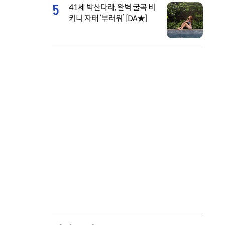
5
41세 박산다라, 완벽 굴곡 비
키니 자태 ‘부러워’ [DA★]