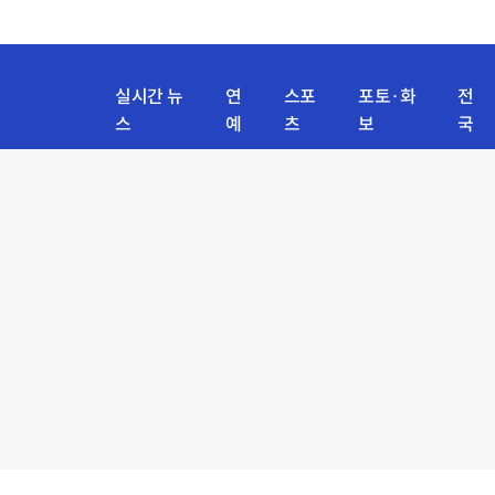
실시간 뉴
연
스포
포토·화
전
스
예
츠
보
국