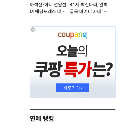
하석진-하니 선남선
41세 박산다라, 완벽
녀 웨딩드레스 네컷사
굴곡 비키니 자태 ‘부
진…케미 폭발 [DA
러워’ [DA★]
★]
연예 랭킹