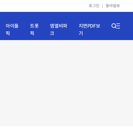
로그인
동아일보
아이돌
트롯
엠엘비파
지면PDF보
픽
픽
크
기