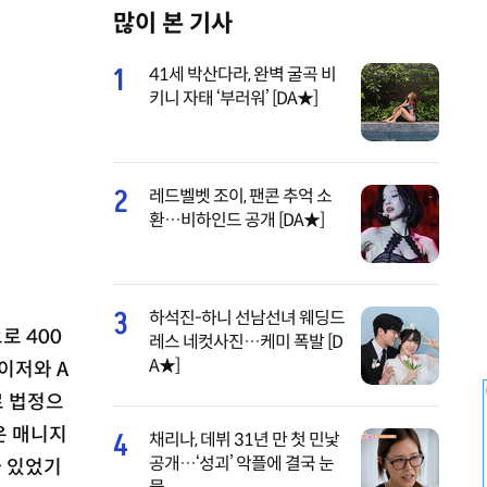
많이 본 기사
M
u
1
41세 박산다라, 완벽 굴곡 비
t
키니 자태 ‘부러워’ [DA★]
e
2
레드벨벳 조이, 팬콘 추억 소
환…비하인드 공개 [DA★]
3
하석진-하니 선남선녀 웨딩드
로 400
레스 네컷사진…케미 폭발 [D
A★]
이저와 A
로 법정으
은 매니지
4
채리나, 데뷔 31년 만 첫 민낯
공개…‘성괴’ 악플에 결국 눈
가 있었기