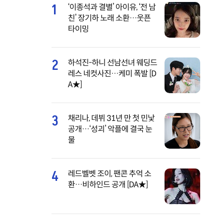
1
‘이종석과 결별’ 아이유, ‘전 남
친’ 장기하 노래 소환…웃픈
타이밍
2
하석진-하니 선남선녀 웨딩드
레스 네컷사진…케미 폭발 [D
A★]
3
채리나, 데뷔 31년 만 첫 민낯
공개…‘성괴’ 악플에 결국 눈
물
4
레드벨벳 조이, 팬콘 추억 소
환…비하인드 공개 [DA★]