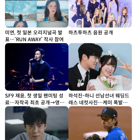
미연, 첫 일본 오리지널곡 발
하츠투하츠 음원 공개
표…‘RUN AWAY’ 작사 참여
SF9 재윤, 첫 생일 팬미팅 성
하석진-하니 선남선녀 웨딩드
료…자작곡 최초 공개→영빈·
레스 네컷사진…케미 폭발
찬희 깜짝 등장
[DA★]