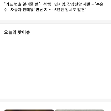
“카드 번호 알려줄 뻔”…박명
민지영, 갑상선암 재발…“수술
수, ‘자동차 판매왕’ 만난 지 3
5년만 암세포 발견”
분 만에 홀렸다 (사당귀)
오늘의 핫이슈