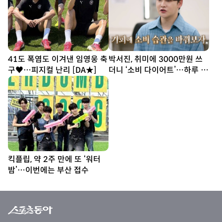
41도 폭염도 이겨낸 임영웅 축
박서진, 취미에 3000만원 쓰
구♥…피지컬 난리 [DA★]
더니 ‘소비 다이어트’…하루 1
만6500원 도전 (살림남2)
킥플립, 약 2주 만에 또 ‘워터
밤’…이번에는 부산 접수