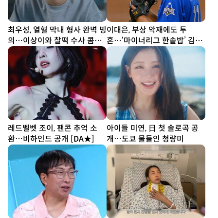
최우성, 열혈 막내 형사 완벽 빙
이대은, 부상 악재에도 투
의…이상이와 찰떡 수사 콤비
혼…‘마이너리그 한솥밥’ 김동
(유부녀 킬러)
엽과 정면승부 (불꽃야구2)
레드벨벳 조이, 팬콘 추억 소
아이들 미연, 日 첫 솔로곡 공
환…비하인드 공개 [DA★]
개…도쿄 물들인 청량미