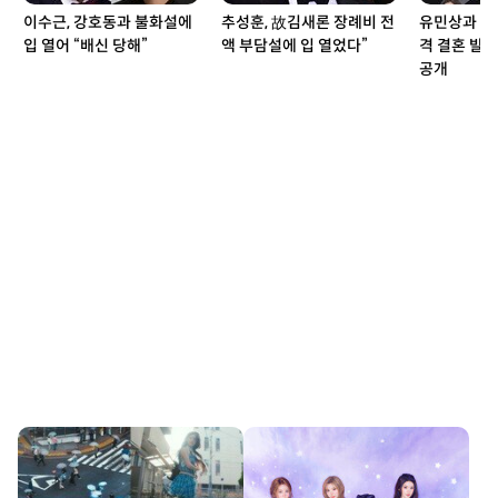
이수근, 강호동과 불화설에
추성훈, 故김새론 장례비 전
유민상과 썸
입 열어 “배신 당해”
액 부담설에 입 열었다”
격 결혼 발
공개