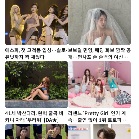
에스파, 첫 고척돔 입성…솔로∙
브브걸 민영, 웨딩 화보 깜짝 공
유닛까지 꽉 채웠다
개…면사포 쓴 순백의 여신
[DA★]
41세 박산다라, 완벽 굴곡 비
리센느 ‘Pretty Girl’ 인기 계
키니 자태 ‘부러워’ [DA★]
속…출연 없이 1위 트로피 획
득