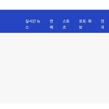
실시간 뉴
연
스포
포토·화
전
스
예
츠
보
국