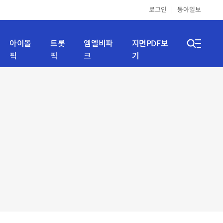
로그인
동아일보
아이돌
트롯
엠엘비파
지면PDF보
픽
픽
크
기