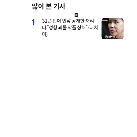
많이 본 기사
U
n
1
31년 만에 민낯 공개한 채리
m
나 “성형 괴물 악플 상처” (터치
u
미)
t
e
2
서장훈, 28억에 산 양재역 초
역세권 건물 450억에 내놨다
3
기안84 연애 시작, 수영장 데
이트 공개…‘기이안 연애’ 첫
티저
 해 상반
4
전현무 전여친 충격 “집착·통
제 심해, 친구들과 연까지 끊