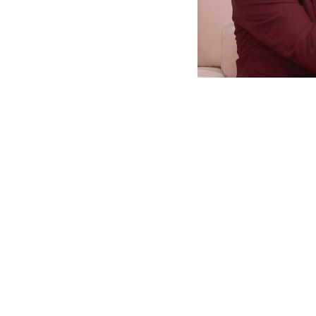
KBS 2TV <불후의 명곡-전설을
기 결산 우승 트로피를 차지하기 