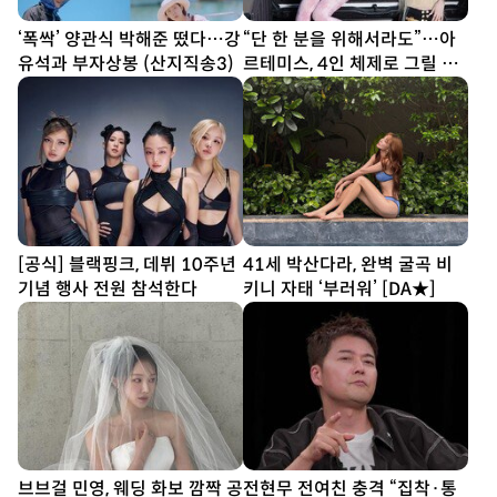
‘폭싹’ 양관식 박해준 떴다…강
“단 한 분을 위해서라도”…아
유석과 부자상봉 (산지직송3)
르테미스, 4인 체제로 그릴 신
보 ‘Hyper-Ego’
[공식] 블랙핑크, 데뷔 10주년
41세 박산다라, 완벽 굴곡 비
기념 행사 전원 참석한다
키니 자태 ‘부러워’ [DA★]
브브걸 민영, 웨딩 화보 깜짝 공
전현무 전여친 충격 “집착·통