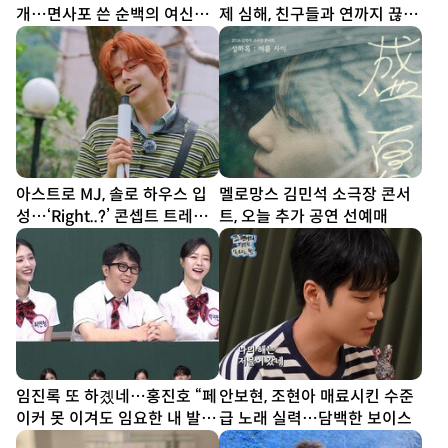
개…면사포 쓴 순백의 여신
제 심해, 친구들과 연까지 끊
[DA★]
어” (내사패)
아스트로 MJ, 솔로 하우스 입
멜로망스 김민석 소극장 콘서
성…‘Right..?’ 콘셉트 트레일
트, 오늘 추가 공연 선예매
러 공개
임진록 또 하곘네…홍진호 “페
안보현, 조현아 매료시킨 수준
이커 못 이겨도 임요한 내 발
급 노래 실력…담백한 보이스
밑” (아형)