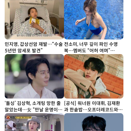
민지영, 갑상선암 재발…“수술
전소미, 너무 깊이 파인 수영
5년만 암세포 발견”
복…멤버도 “어허 여며”
[DA★]
‘돌싱’ 김상혁, 소개팅 망한 줄
[공식] 워너원 이대휘, 김재환
알았는데…女 “만날 운명이었
과 한솥밥…오프더레코드와
나” (신랑수업2)
전속계약