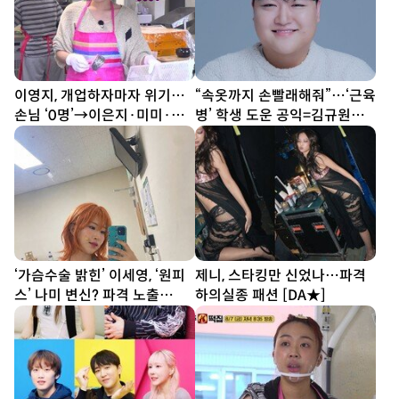
이영지, 개업하자마자 위기…
“속옷까지 손빨래해줘”…‘근육
손님 ‘0명’→이은지·미미·안
병’ 학생 도운 공익=김규원
유진 ‘노조 결성’ (우주떡집)
[DA이슈]
‘가슴수술 밝힌’ 이세영, ‘원피
제니, 스타킹만 신었나…파격
스’ 나미 변신? 파격 노출
하의실종 패션 [DA★]
[DA★]