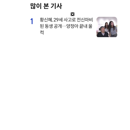
많이 본 기사
M
u
1
황신혜, 29세 사고로 전신마비
t
된 동생 공개…양정아 끝내 울
e
컥
2
전소미, 너무 깊이 파인 수영
복…멤버도 “어허 여며” [DA
★]
3
이서진이 또…은밀한 개인 일
드볼의 오
정까지 톱스타 수발 재출격
(비서진)
다. 올림
화도 재
vs “희
4
브브걸 민영, 웨딩 화보 깜짝
공개…면사포 쓴 순백의 여신
트’ 시