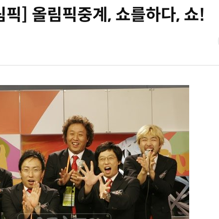
] 올림픽중계, 쇼를하다, 쇼!