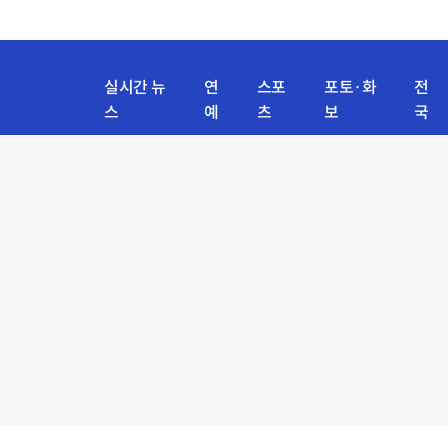
실시간 뉴
연
스포
포토·화
전
스
예
츠
보
국