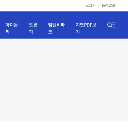
로그인
동아일보
아이돌
트롯
엠엘비파
지면PDF보
픽
픽
크
기