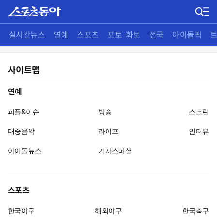
실시간뉴스
연예
스포츠
포토·화보
전국
아이돌픽
사이트맵
연예
피플&이슈
방송
스크린
대중음악
라이프
인터뷰
아이돌뉴스
기자스페셜
스포츠
한국야구
해외야구
한국축구