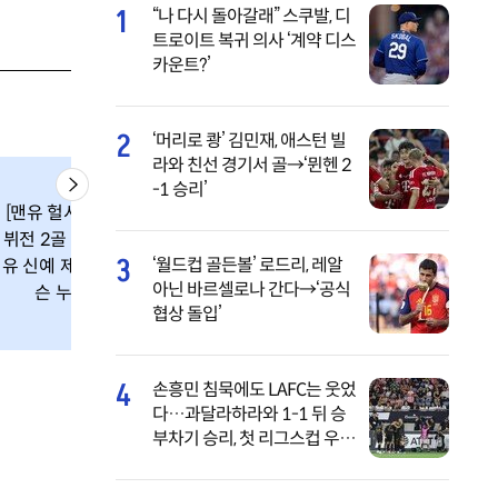
1
“나 다시 돌아갈래” 스쿠발, 디
트로이트 복귀 의사 ‘계약 디스
카운트?’
2
‘머리로 쾅’ 김민재, 애스턴 빌
라와 친선 경기서 골→‘뮌헨 2
-1 승리’
[맨유 헐시티] ‘데
오승환 8세이브 일
뷔전 2골 폭발’ 맨
본 반응 “9이닝 연
3
‘월드컵 골든볼’ 로드리, 레알
유 신예 제임스 윌
속 무피안타, 노히
아닌 바르셀로나 간다→‘공식
슨 누구?
트노런 달성”
협상 돌입’
4
손흥민 침묵에도 LAFC는 웃었
다…과달라하라와 1-1 뒤 승
부차기 승리, 첫 리그스컵 우승
도전 ‘순항’