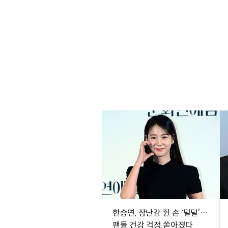
한승연, 장난감 쥔 손 ‘덜덜’…
팬들 건강 걱정 쏟아졌다