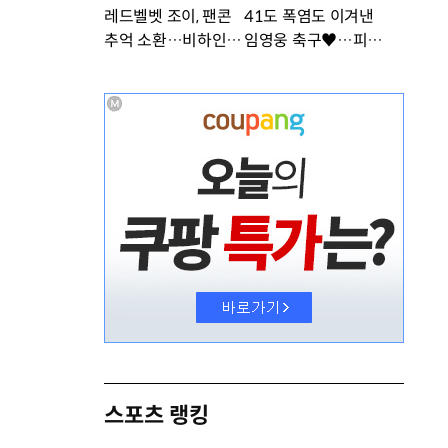
레드벨벳 조이, 팬콘
41도 폭염도 이겨낸
추억 소환…비하인드
임영웅 축구♥…피지
공개 [DA★]
컬 난리 [DA★]
스포츠 랭킹