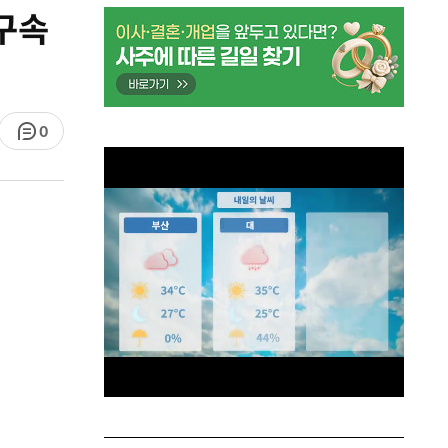
“구속
0