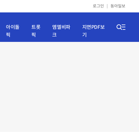
로그인
동아일보
아이돌
트롯
엠엘비파
지면PDF보
픽
픽
크
기