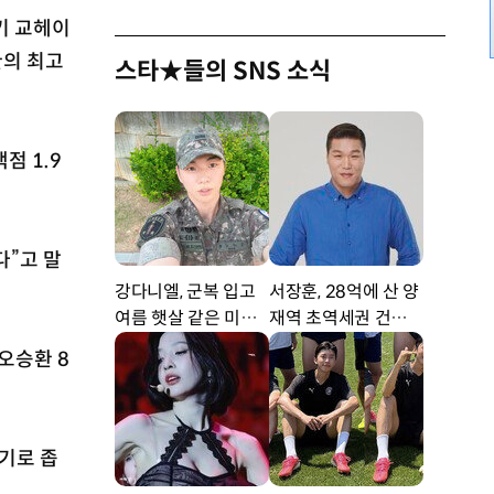
키 교헤이
환의 최고
스타★들의 SNS 소식
점 1.9
다”고 말
강다니엘, 군복 입고
서장훈, 28억에 산 양
여름 햇살 같은 미소
재역 초역세권 건물 4
‘잘생겼어’ [DA★]
50억에 내놨다
“오승환 8
경기로 좁