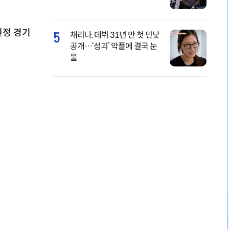
원정 경기
5
채리나, 데뷔 31년 만 첫 민낯
공개…‘성괴’ 악플에 결국 눈
물