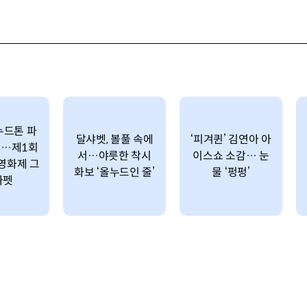
누드톤 파
달샤벳, 볼풀 속에
‘피겨퀸’ 김연아 아
스…제1회
서…야릇한 착시
이스쇼 소감… 눈
영화제 그
화보 ‘올누드인 줄’
물 ‘펑펑’
카펫