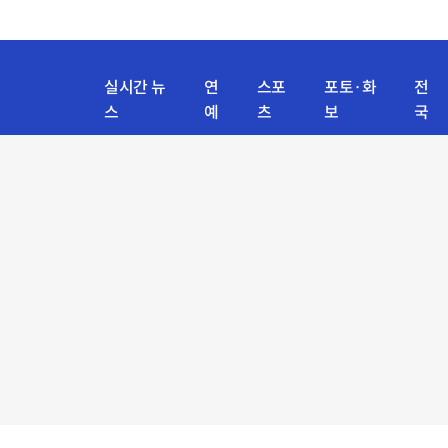
실시간 뉴
연
스포
포토·화
전
스
예
츠
보
국