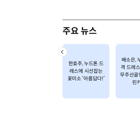
주요 뉴스
배소은, 
한효주, 누드톤 드
격 드레
레스에 시선잡는
무주산골
꽃미소 ‘아름답다!’
린