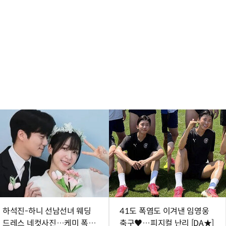
하석진-하니 선남선녀 웨딩
41도 폭염도 이겨낸 임영웅
드레스 네컷사진…케미 폭발
축구♥…피지컬 난리 [DA★]