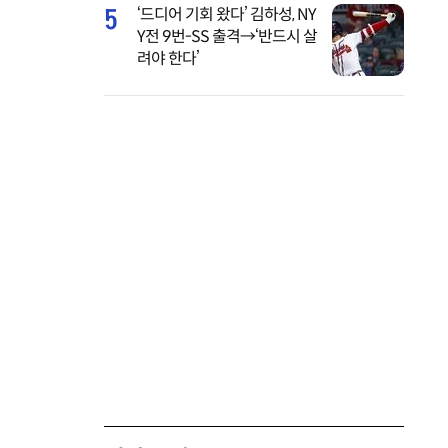
5
‘드디어 기회 왔다’ 김하성, NY
Y전 9번-SS 출격→‘반드시 살
려야 한다’