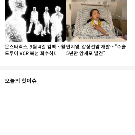
몬스타엑스, 9월 4일 컴백…월
민지영, 갑상선암 재발…“수술
드투어 VCR 복선 회수하나
5년만 암세포 발견”
오늘의 핫이슈