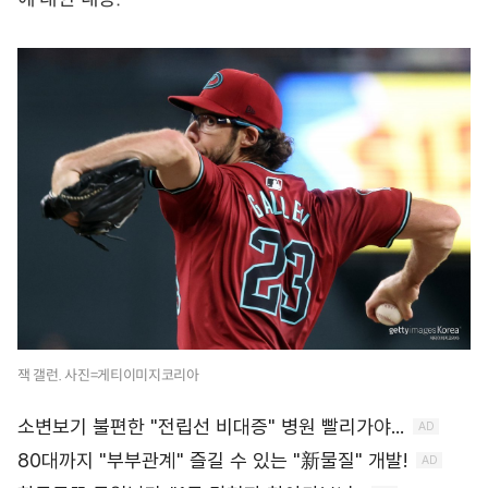
잭 갤런. 사진=게티이미지코리아