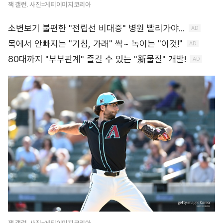
잭 갤런. 사진=게티이미지코리아