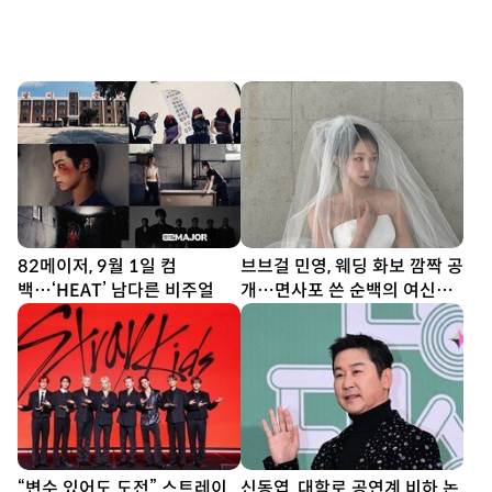
82메이저, 9월 1일 컴
브브걸 민영, 웨딩 화보 깜짝 공
백…‘HEAT’ 남다른 비주얼
개…면사포 쓴 순백의 여신
[DA★]
“변수 있어도 도전” 스트레이
신동엽, 대학로 공연계 비하 논