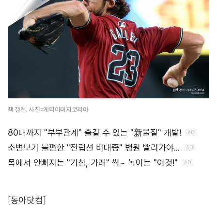
잭 갤런. 사진=게티이미지코리아
[동아닷컴]