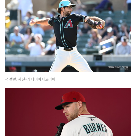
잭 갤런. 사진=게티이미지코리아