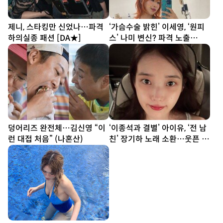
제니, 스타킹만 신었나…파격
‘가슴수술 밝힌’ 이세영, ‘원피
하의실종 패션 [DA★]
스’ 나미 변신? 파격 노출
[DA★]
덩어리즈 완전체…김신영 “이
‘이종석과 결별’ 아이유, ‘전 남
런 대접 처음” (나혼산)
친’ 장기하 노래 소환…웃픈 타
이밍