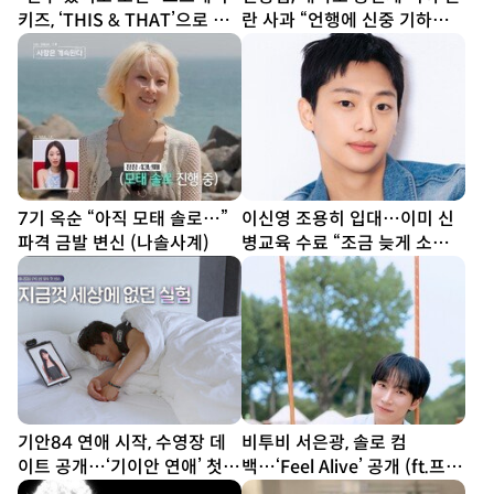
키즈, ‘THIS & THAT’으로 보
란 사과 “언행에 신중 기하겠
여줄 새 얼굴 [종합]
다”
7기 옥순 “아직 모태 솔로…”
이신영 조용히 입대…이미 신
파격 금발 변신 (나솔사계)
병교육 수료 “조금 늦게 소식
전해 죄송”
기안84 연애 시작, 수영장 데
비투비 서은광, 솔로 컴
이트 공개…‘기이안 연애’ 첫
백…‘Feel Alive’ 공개 (ft.프니
티저
엘)