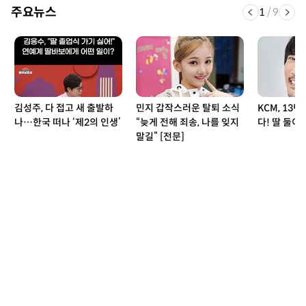
주요뉴스
1
/
9
김성주, 다 접고 새 출발하
민지 갑작스러운 탈퇴 소식
KCM, 13
나…한국 떠나 ‘제2의 인생’
“늦게 전해 죄송, 나를 잊지
다! 딸 둘이
말길” [전문]