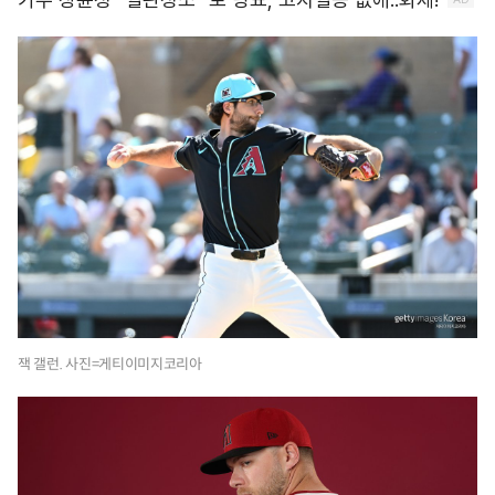
잭 갤런. 사진=게티이미지코리아