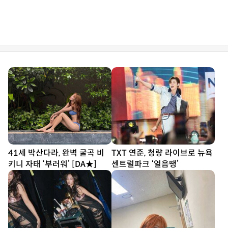
41세 박산다라, 완벽 굴곡 비
TXT 연준, 청량 라이브로 뉴욕
키니 자태 ‘부러워’ [DA★]
센트럴파크 ‘얼음땡’