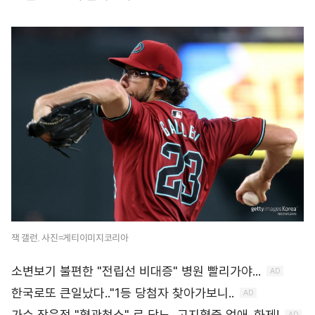
잭 갤런. 사진=게티이미지코리아