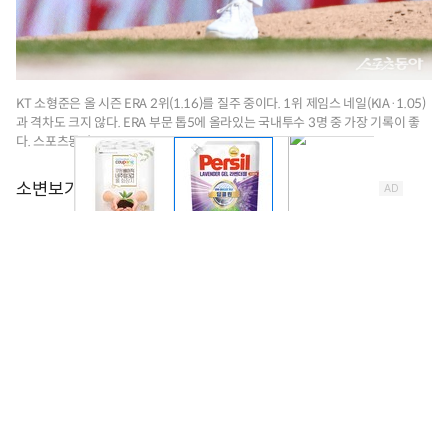
KT 소형준은 올 시즌 ERA 2위(1.16)를 질주 중이다. 1위 제임스 네일(KIA·1.05)
과 격차도 크지 않다. ERA 부문 톱5에 올라있는 국내투수 3명 중 가장 기록이 좋
다. 스포츠동아 DB
‘2025 신한 SOL 뱅크 KBO리그’ 평균자책점(ERA) 부문
에서 28일 기준으로 ‘톱5’에 오른 투수 중 3명이 국내 선
수다. 제임스 네일(KIA 타이거즈·1.05)이 1위를 질주 중
인 가운데 소형준(KT 위즈·1.16), 요니 치리노스(LG 트윈
스·1.70), 원태인(삼성 라이온즈·1.86), 고영표