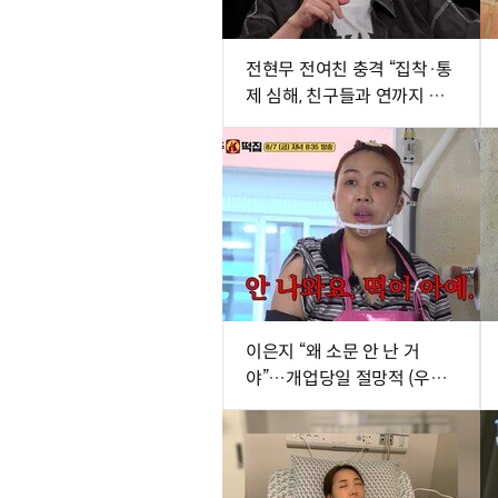
전현무 전여친 충격 “집착·통
제 심해, 친구들과 연까지 끊
어” (내사패)
이은지 “왜 소문 안 난 거
야”…개업당일 절망적 (우주
떡집)