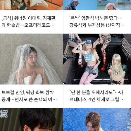
[공식] 워너원 이대휘, 김재환
‘폭싹’ 양관식 박해준 떴다…
과 한솥밥…오프더레코드와
강유석과 부자상봉 (산지직송
전속계약
3)
브브걸 민영, 웨딩 화보 깜짝
“단 한 분을 위해서라도”…아
공개…면사포 쓴 순백의 여신
르테미스, 4인 체제로 그릴 신
[DA★]
보 ‘Hyper-Ego’