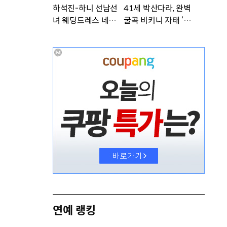
하석진-하니 선남선
41세 박산다라, 완벽
녀 웨딩드레스 네컷사
굴곡 비키니 자태 ‘부
진…케미 폭발 [DA
러워’ [DA★]
★]
연예 랭킹