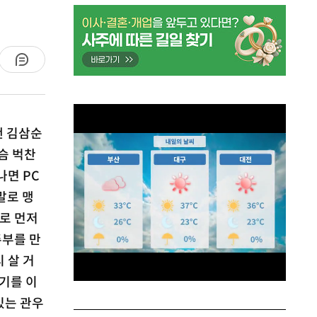
낸 김삼순
가슴 벅찬
나면 PC
말로 맹
들로 먼저
주부를 만
 살 거
시기를 이
있는 관우