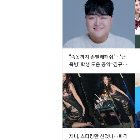
“속옷까지 손빨래해줘”…‘근
육병’ 학생 도운 공익=김규원
[DA이슈]
제니, 스타킹만 신었나…파격