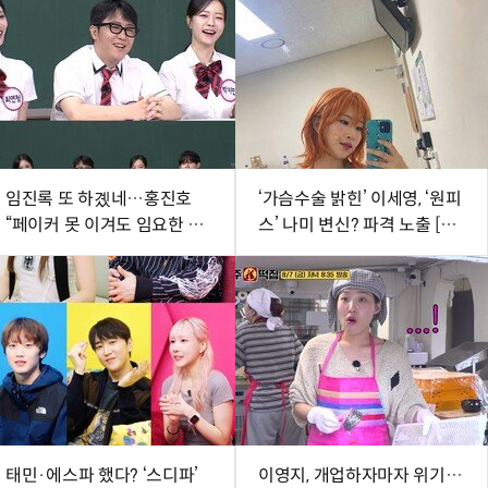
임진록 또 하곘네…홍진호
‘가슴수술 밝힌’ 이세영, ‘원피
“페이커 못 이겨도 임요한 내
스’ 나미 변신? 파격 노출 [DA
발밑” (아형)
★]
태민·에스파 했다? ‘스디파’
이영지, 개업하자마자 위기…