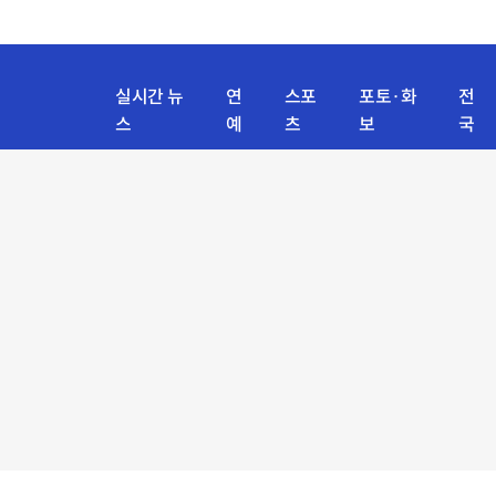
실시간 뉴
연
스포
포토·화
전
스
예
츠
보
국