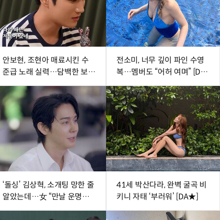
안보현, 조현아 매료시킨 수
전소미, 너무 깊이 파인 수영
준급 노래 실력…담백한 보이
복…멤버도 “어허 여며” [DA
스
★]
‘돌싱’ 김상혁, 소개팅 망한 줄
41세 박산다라, 완벽 굴곡 비
알았는데…女 “만날 운명이
키니 자태 ‘부러워’ [DA★]
었나” (신랑수업2)