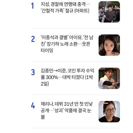
1
지성, 경찰에 연행돼 충격…
‘간헐적 가족’ 절규 (아파트)
2
‘이종석과 결별’ 아이유, ‘전 남
친’ 장기하 노래 소환…웃픈
타이밍
3
김종민→이준, 코인 투자 수익
률 300%…대박 터졌다 (1박
2일)
4
채리나, 데뷔 31년 만 첫 민낯
공개…‘성괴’ 악플에 결국 눈
물