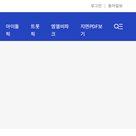
로그인
동아일보
아이돌
트롯
엠엘비파
지면PDF보
픽
픽
크
기