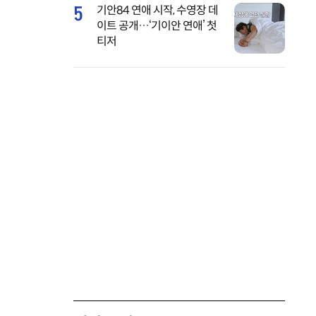
5
기안84 연애 시작, 수영장 데
이트 공개…‘기이안 연애’ 첫
티저