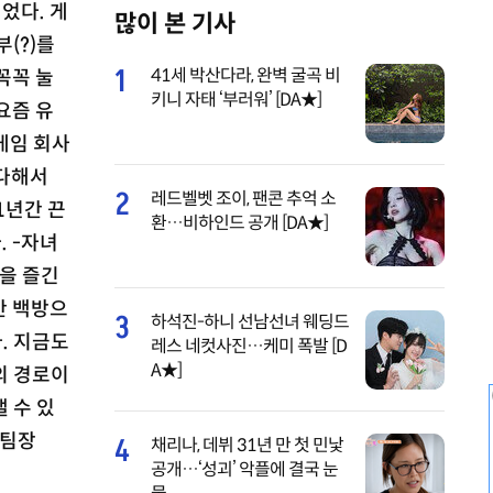
었다. 게
많이 본 기사
M
(?)를
u
1
41세 박산다라, 완벽 굴곡 비
꼭꼭 눌
t
키니 자태 ‘부러워’ [DA★]
요즘 유
e
게임 회사
 다해서
2
레드벨벳 조이, 팬콘 추억 소
1년간 끈
환…비하인드 공개 [DA★]
 -자녀
을 즐긴
만 백방으
3
하석진-하니 선남선녀 웨딩드
. 지금도
레스 네컷사진…케미 폭발 [D
A★]
의 경로이
 수 있
보팀장
4
채리나, 데뷔 31년 만 첫 민낯
공개…‘성괴’ 악플에 결국 눈