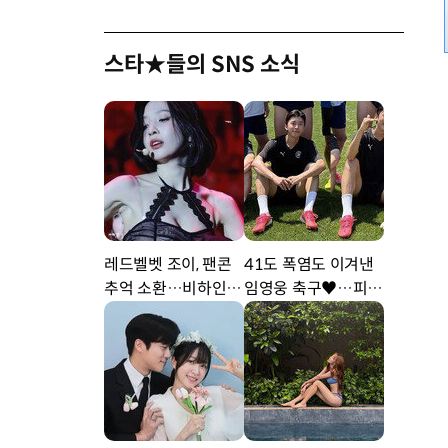
스타★들의 SNS 소식
레드벨벳 조이, 팬콘
41도 폭염도 이겨낸
추억 소환…비하인드
임영웅 축구♥…피지
공개 [DA★]
컬 난리 [DA★]