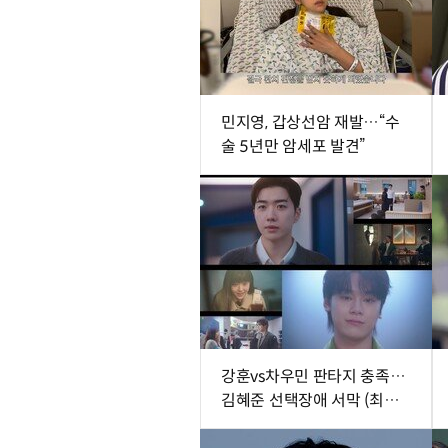
민지영, 갑상선암 재발…“수
술 5년만 암세포 발견”
강훈vs차우민 판타지 충족…
김혜준 선택장애 서막 (최애
의 사원)