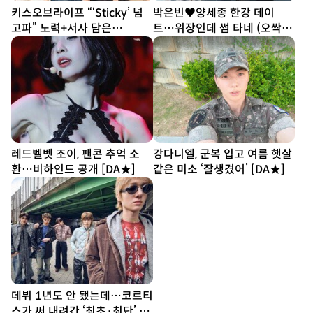
키스오브라이프 “‘Sticky’ 넘
박은빈♥양세종 한강 데이
고파” 노력+서사 담은
트…위장인데 썸 타네 (오싹한
‘SWEAT’ [DA인터뷰①]
연애)
레드벨벳 조이, 팬콘 추억 소
강다니엘, 군복 입고 여름 햇살
환…비하인드 공개 [DA★]
같은 미소 ‘잘생겼어’ [DA★]
데뷔 1년도 안 됐는데…코르티
스가 써 내려간 ‘최초·최단’ 기