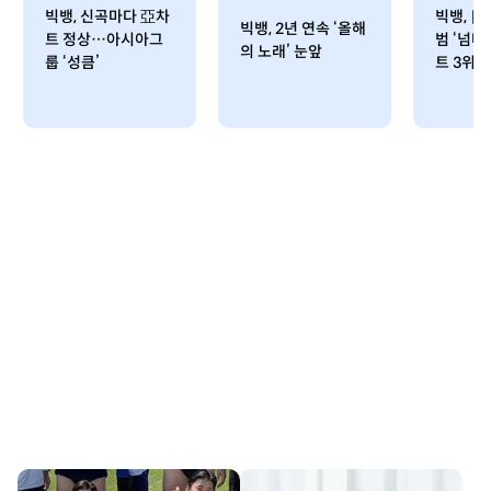
빅뱅, 신곡마다 亞차
빅뱅, 日
빅뱅, 2년 연속 ‘올해
트 정상…아시아그
범 ‘넘버
의 노래’ 눈앞
룹 ‘성큼’
트 3위 