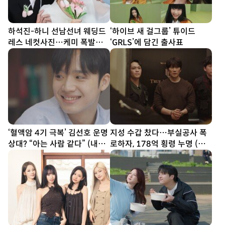
하석진-하니 선남선녀 웨딩드
‘하이브 새 걸그룹’ 튜이드
레스 네컷사진…케미 폭발
‘GRLS’에 담긴 출사표
[DA★]
‘혈액암 4기 극복’ 김선호 운명
지성 수갑 찼다…부실공사 폭
상대? “아는 사람 같다” (내남
로하자, 178억 횡령 누명 (아
은연애)
파트)