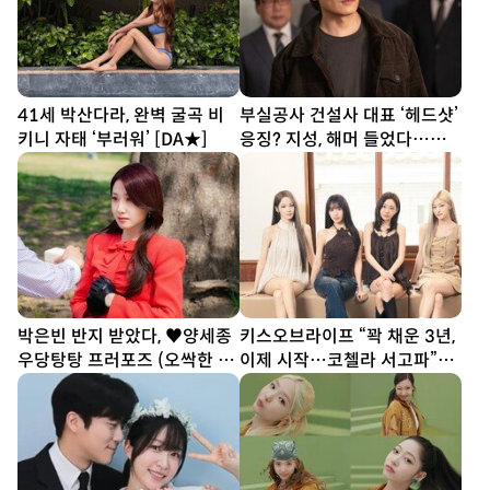
41세 박산다라, 완벽 굴곡 비
부실공사 건설사 대표 ‘헤드샷’
키니 자태 ‘부러워’ [DA★]
응징? 지성, 해머 들었다…대
리 통쾌 (아파트)
박은빈 반지 받았다, ♥양세종
키스오브라이프 “꽉 채운 3년,
우당탕탕 프러포즈 (오싹한 연
이제 시작…코첼라 서고파”
애)
[DA인터뷰②]