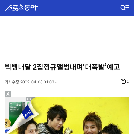
빅뱅내달 2집정규앨범내며‘대폭발’예고
0
기사수정 2009-04-08 01:03
X