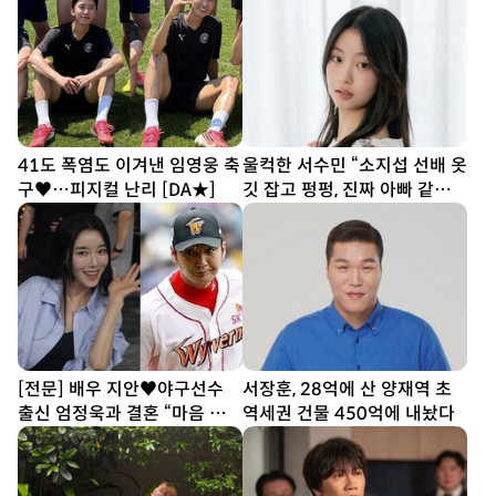
41도 폭염도 이겨낸 임영웅 축
울컥한 서수민 “소지섭 선배 옷
구♥…피지컬 난리 [DA★]
깃 잡고 펑펑, 진짜 아빠 같았
다” (종합)[DA인터뷰]
[전문] 배우 지안♥야구선수
서장훈, 28억에 산 양재역 초
출신 엄정욱과 결혼 “마음 참
역세권 건물 450억에 내놨다
따뜻한 사람”