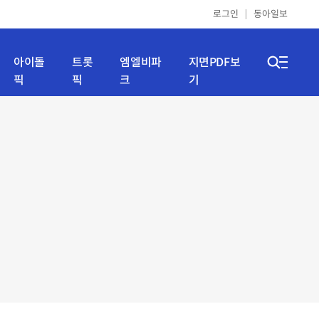
로그인
동아일보
아이돌
트롯
엠엘비파
지면PDF보
픽
픽
크
기