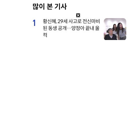
많이 본 기사
y
e
1
황신혜, 29세 사고로 전신마비
된 동생 공개…양정아 끝내 울
컥
2
전소미, 너무 깊이 파인 수영
복…멤버도 “어허 여며” [DA
★]
3
이서진이 또…은밀한 개인 일
정까지 톱스타 수발 재출격
(비서진)
4
브브걸 민영, 웨딩 화보 깜짝
공개…면사포 쓴 순백의 여신