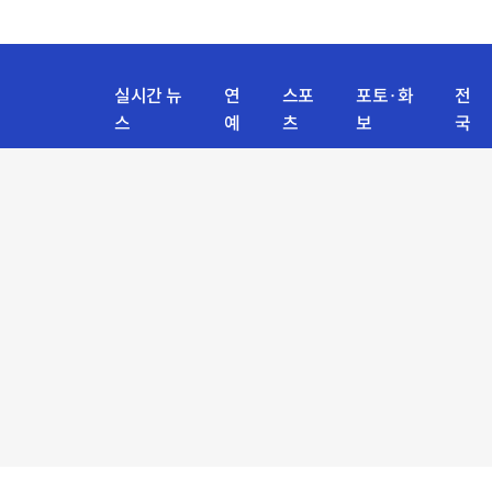
실시간 뉴
연
스포
포토·화
전
스
예
츠
보
국