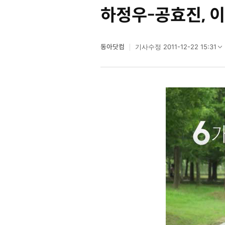
하정우-공효진, 이
동아닷컴
2011-12-22 15:31
기사수정