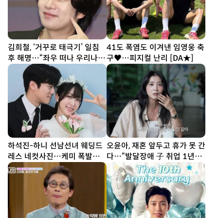
김희철, ‘거꾸로 태극기’ 일침
41도 폭염도 이겨낸 임영웅 축
후 해명…“좌우 떠나 우리나라
구♥…피지컬 난리 [DA★]
국기”[SD이슈]
하석진-하니 선남선녀 웨딩드
오윤아, 재혼 앞두고 휴가 못 간
레스 네컷사진…케미 폭발
다…“발달장애 子 취업 1년
[DA★]
차” [SD톡톡]