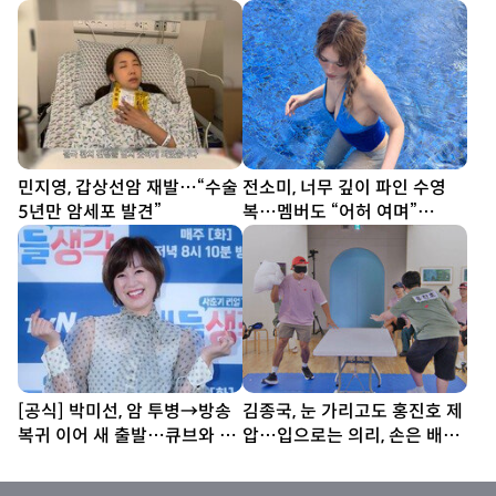
트)
한 번도 못 봐” [SD셀픽]
민지영, 갑상선암 재발…“수술
전소미, 너무 깊이 파인 수영
5년만 암세포 발견”
복…멤버도 “어허 여며”
[DA★]
[공식] 박미선, 암 투병→방송
김종국, 눈 가리고도 홍진호 제
복귀 이어 새 출발…큐브와 6
압…입으로는 의리, 손은 배신
년 동행 끝
(런닝맨)