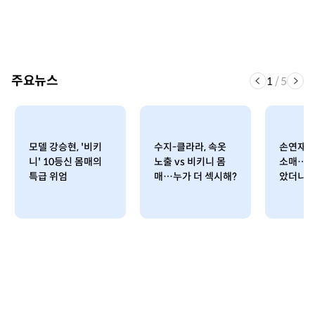
주요뉴스
1
/
5
모델 강승현, '비키
수지-클라라, 속옷
손연재,
니' 10등신 몸매의
노출 vs 비키니 몸
소매…청
특급 위엄
매…누가 더 섹시해?
았더니 ‘