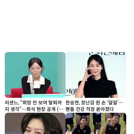
리센느, “희망 안 보여 탈퇴까
한승연, 장난감 쥔 손 ‘덜덜’…
지 생각”…회식 현장 공개 (전
팬들 건강 걱정 쏟아졌다
참시)