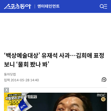
엔터테인먼트
‘백상예술대상’ 유재석 사과…김희애 표정
보니 ‘물회 봤나 봐’
동아닷컴
입력 2014-05-28 14:40
X