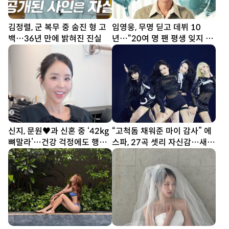
김정렬, 군 복무 중 숨진 형 고
임영웅, 무명 딛고 데뷔 10
백…36년 만에 밝혀진 진실
년…“20여 명 팬 평생 잊지 못
해”
신지, 문원♥과 신혼 중 ‘42kg
“고척돔 채워준 마이 감사” 에
뼈말라’…건강 걱정에도 행사
스파, 27곡 셋리 자신감…새
열일
투어 시작 (종합)[DA현장]