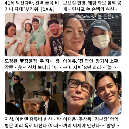
41세 박산다라, 완벽 굴곡 비
브브걸 민영, 웨딩 화보 깜짝 공
키니 자태 ‘부러워’ [DA★]
개…면사포 쓴 순백의 여신
[DA★]
도경완, ♥장윤정·두 자녀 생
아이유, ‘전 연인’ 장기하 소환
각뿐…美서 신차 보더니 “아빠
→‘나저씨’ 8년 의리…“늘 든
열심히 할게” [SD톡톡]
든” [SD톡톡]
지성, 이번엔 유튜버 변신…박
이재용·주상욱, ‘김부장’ 악역
병은 비리 폭로 나선다 (아파
끼리 이제야 만났다…“촬영 땐