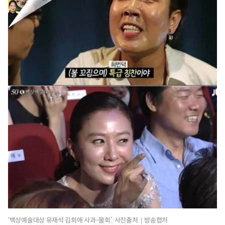
‘백상예술대상 유재석 김희애 사과-물회’. 사진출처｜방송캡처