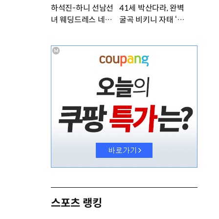
하석진-하니 선남선
41세 박산다라, 완벽
녀 웨딩드레스 네컷사
굴곡 비키니 자태 ‘부
진…케미 폭발 [DA
러워’ [DA★]
★]
스포츠 랭킹