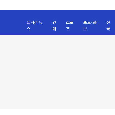
실시간 뉴
연
스포
포토·화
전
스
예
츠
보
국