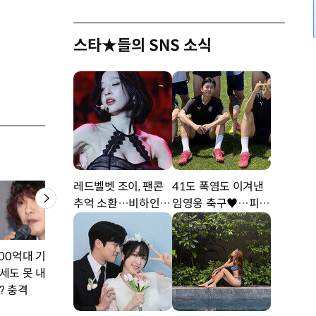
스타★들의 SNS 소식
레드벨벳 조이, 팬콘
41도 폭염도 이겨낸
추억 소환…비하인드
임영웅 축구♥…피지
공개 [DA★]
컬 난리 [DA★]
200억대 기부’ 김장훈,
조보아 한동안 안 보이
이주명, ‘♥띠동갑
세도 못 내고 산다
더니…충격 근황 ‘스님
석’ 홀딱 반할만…
? 충격
됐다’ (이혼보험)
더 몸매의 정석