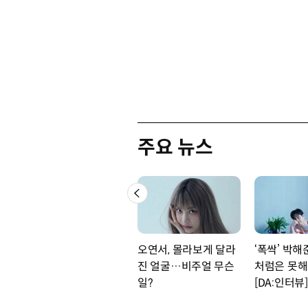
주요 뉴스
오연서, 몰라보게 달라
‘폭싹’ 박해
진 얼굴…비주얼 무슨
처럼은 못해
일?
[DA:인터뷰]