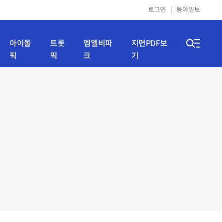
로그인
동아일보
아이돌
트롯
엠엘비파
지면PDF보
픽
픽
크
기