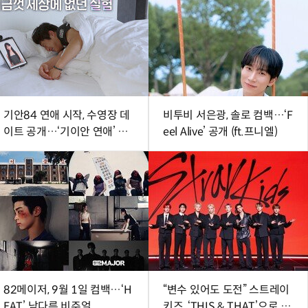
기안84 연애 시작, 수영장 데
비투비 서은광, 솔로 컴백…‘F
이트 공개…‘기이안 연애’ 첫
eel Alive’ 공개 (ft.프니엘)
티저
82메이저, 9월 1일 컴백…‘H
“변수 있어도 도전” 스트레이
EAT’ 남다른 비주얼
키즈, ‘THIS & THAT’으로 보