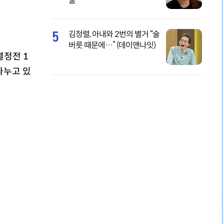
물
5
김정렬, 아내와 2번의 별거 “술
버릇 때문에…” (데이앤나잇)
결정전 1
나누고 있