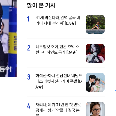
많이 본 기사
M
u
1
41세 박산다라, 완벽 굴곡 비
t
키니 자태 ‘부러워’ [DA★]
e
2
레드벨벳 조이, 팬콘 추억 소
환…비하인드 공개 [DA★]
3
하석진-하니 선남선녀 웨딩드
레스 네컷사진…케미 폭발 [D
A★]
4
채리나, 데뷔 31년 만 첫 민낯
공개…‘성괴’ 악플에 결국 눈