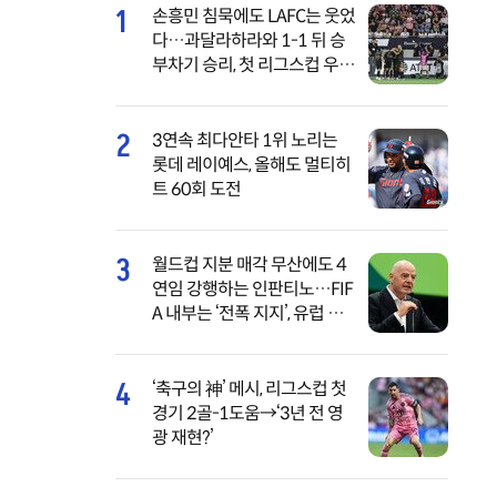
1
손흥민 침묵에도 LAFC는 웃었
다…과달라하라와 1-1 뒤 승
부차기 승리, 첫 리그스컵 우승
도전 ‘순항’
2
3연속 최다안타 1위 노리는
롯데 레이예스, 올해도 멀티히
트 60회 도전
3
월드컵 지분 매각 무산에도 4
연임 강행하는 인판티노…FIF
A 내부는 ‘전폭 지지’, 유럽 축
구계·캐나다 정치권은 사퇴
압박
4
‘축구의 神’ 메시, 리그스컵 첫
경기 2골-1도움→‘3년 전 영
광 재현?’