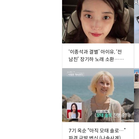
‘이종석과 결별’ 아이유, ‘전
남친’ 장기하 노래 소환…웃
픈 타이밍
7기 옥순 “아직 모태 솔로…”
파격 금발 변신 (나솔사계)