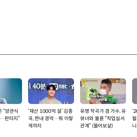
준 “양관식
‘재산 1000억 설’ 김종
유명 작곡가 겸 가수, 유
‘
…판타지”
국, 짠내 경악…뭐 이렇
뷰녀와 불륜 “작업실서
월
게까지
관계” (물어보살)
니