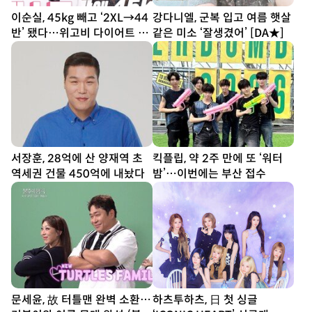
이순실, 45kg 빼고 ‘2XL→44
강다니엘, 군복 입고 여름 햇살
반’ 됐다…위고비 다이어트 결
같은 미소 ‘잘생겼어’ [DA★]
과
서장훈, 28억에 산 양재역 초
킥플립, 약 2주 만에 또 ‘워터
역세권 건물 450억에 내놨다
밤’…이번에는 부산 접수
문세윤, 故 터틀맨 완벽 소환…
하츠투하츠, 日 첫 싱글