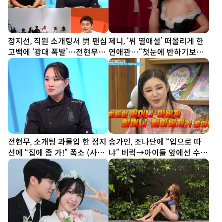
정지선, 직원 소개팅서 男 팬심
제니, ‘뷔 열애설’ 떠올리게 한
고백에 ‘광대 폭발’…전현무
연애관…“첫눈에 반하기보다
“집에 좀 가!” (사당귀)
친구부터” [SD톡톡]
전현무, 소개팅 과몰입 한 정지
송가인, 조나단에 “입으로 따
선에 “집에 좀 가!” 폭소 (사당
냐” 버럭→아이들 앞에선 수줍
귀)
반전미 (제철리 마을회관)