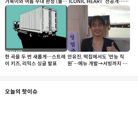
거북이와 여름 무대 완성 (불후
‘ICONIC HEART’ 선공개…짜
의 명곡)
릿한 설렘 담았다
한 곡을 두 번 새롭게…스트레
안유진, 떡집에서도 ‘만능 직
이 키즈, 리믹스 싱글 발표
원’…메뉴 개발→서빙까지 똑
부러지네 (우주떡집)
오늘의 핫이슈