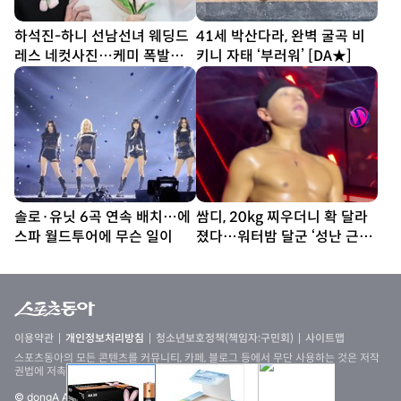
하석진-하니 선남선녀 웨딩드
41세 박산다라, 완벽 굴곡 비
레스 네컷사진…케미 폭발
키니 자태 ‘부러워’ [DA★]
[DA★]
솔로·유닛 6곡 연속 배치…에
쌈디, 20kg 찌우더니 확 달라
스파 월드투어에 무슨 일이
졌다…워터밤 달군 ‘성난 근육’
[SD셀픽]
이용약관
개인정보처리방침
청소년보호정책(책임자:구민회)
사이트맵
스포츠동아의 모든 콘텐츠를 커뮤니티, 카페, 블로그 등에서 무단 사용하는 것은 저작
권법에 저촉되며, 법적 제재를 받을 수 있습니다
© dongA All rights reserved