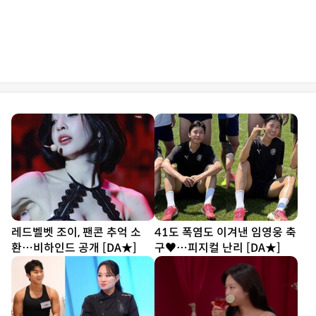
레드벨벳 조이, 팬콘 추억 소
41도 폭염도 이겨낸 임영웅 축
환…비하인드 공개 [DA★]
구♥…피지컬 난리 [DA★]