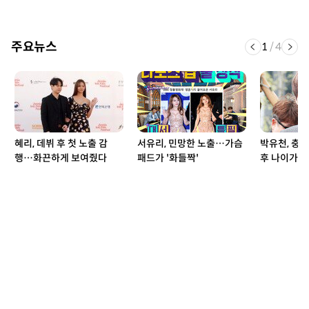
주요뉴스
1
/
4
혜리, 데뷔 후 첫 노출 감
서유리, 민망한 노출…가슴
박유천, 충
행…화끈하게 보여줬다
패드가 '화들짝'
후 나이가 '헉