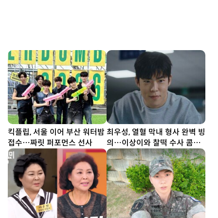
킥플립, 서울 이어 부산 워터밤
최우성, 열혈 막내 형사 완벽 빙
접수…짜릿 퍼포먼스 선사
의…이상이와 찰떡 수사 콤비
(유부녀 킬러)