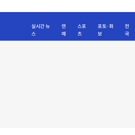
실시간 뉴
연
스포
포토·화
전
스
예
츠
보
국