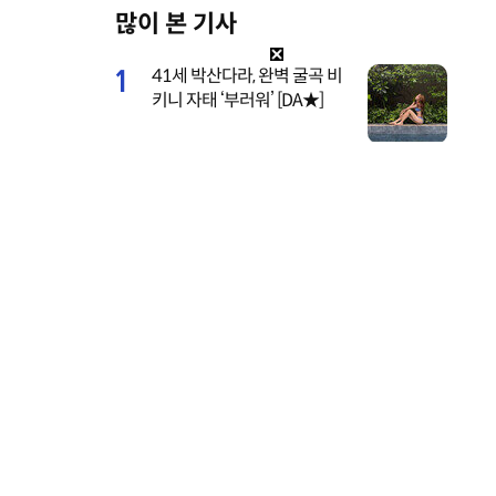
많이 본 기사
M
u
1
41세 박산다라, 완벽 굴곡 비
t
키니 자태 ‘부러워’ [DA★]
e
2
레드벨벳 조이, 팬콘 추억 소
환…비하인드 공개 [DA★]
3
하석진-하니 선남선녀 웨딩드
레스 네컷사진…케미 폭발 [D
A★]
4
채리나, 데뷔 31년 만 첫 민낯
공개…‘성괴’ 악플에 결국 눈