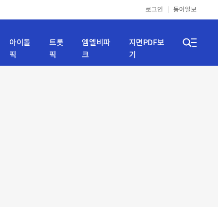
로그인
동아일보
아이돌
트롯
엠엘비파
지면PDF보
픽
픽
크
기